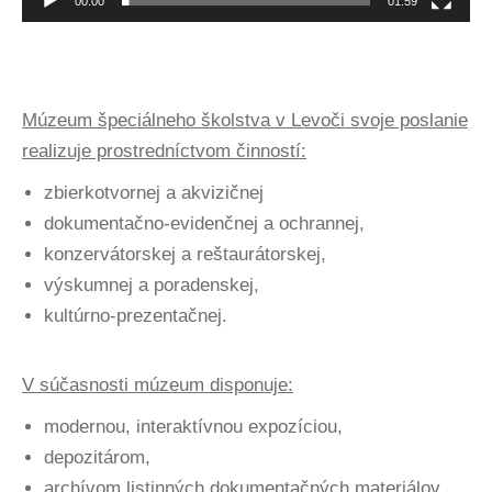
00:00
01:59
Múzeum špeciálneho školstva v Levoči svoje poslanie
realizuje prostredníctvom činností:
zbierkotvornej a akvizičnej
dokumentačno-evidenčnej a ochrannej,
konzervátorskej a reštaurátorskej,
výskumnej a poradenskej,
kultúrno-prezentačnej.
V súčasnosti múzeum disponuje:
modernou, interaktívnou expozíciou,
depozitárom,
archívom listinných dokumentačných materiálov,