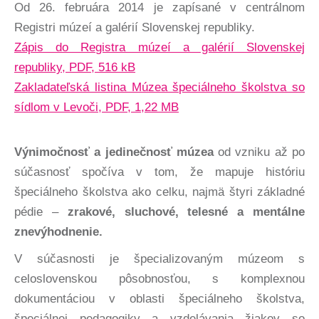
Od 26. februára 2014 je zapísané v centrálnom
Registri múzeí a galérií Slovenskej republiky.
Zápis do Registra múzeí a galérií Slovenskej
republiky, PDF, 516 kB
Zakladateľská listina Múzea špeciálneho školstva so
sídlom v Levoči, PDF, 1,22 MB
Výnimočnosť a jedinečnosť múzea
od vzniku až po
súčasnosť spočíva v tom, že mapuje históriu
špeciálneho školstva ako celku, najmä štyri základné
pédie –
zrakové, sluchové, telesné a mentálne
znevýhodnenie.
V súčasnosti je špecializovaným múzeom s
celoslovenskou pôsobnosťou, s komplexnou
dokumentáciou v oblasti špeciálneho školstva,
špeciálnej pedagogiky a vzdelávania žiakov so