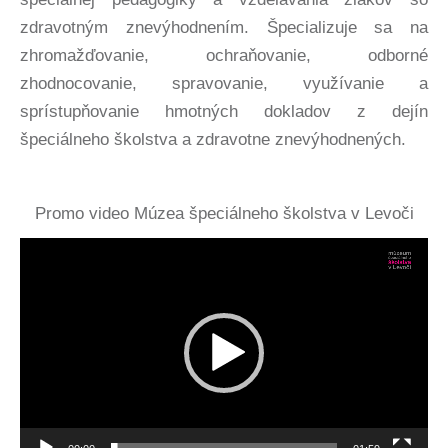
zdravotným znevýhodnením. Špecializuje sa na
zhromažďovanie, ochraňovanie, odborné
zhodnocovanie, spravovanie, využívanie a
sprístupňovanie hmotných dokladov z dejín
špeciálneho školstva a zdravotne znevýhodnených.
Promo video Múzea špeciálneho školstva v Levoči
Video
prehrávač