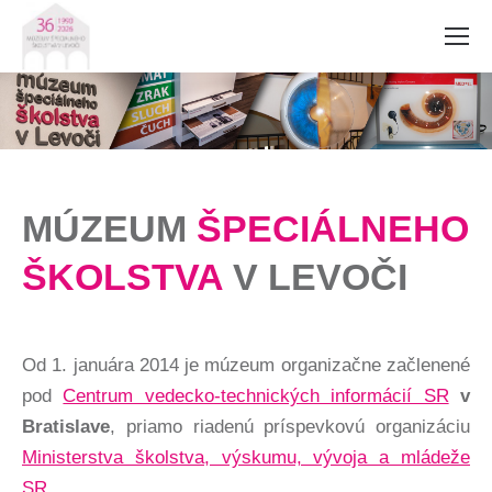
MÚZEUM
ŠPECIÁLNEHO
ŠKOLSTVA
V LEVOČI
Od 1. januára 2014 je múzeum organizačne začlenené
pod
Centrum vedecko-technických informácií SR
v
Bratislave
, priamo riadenú príspevkovú organizáciu
Ministerstva školstva, výskumu, vývoja a mládeže
SR.