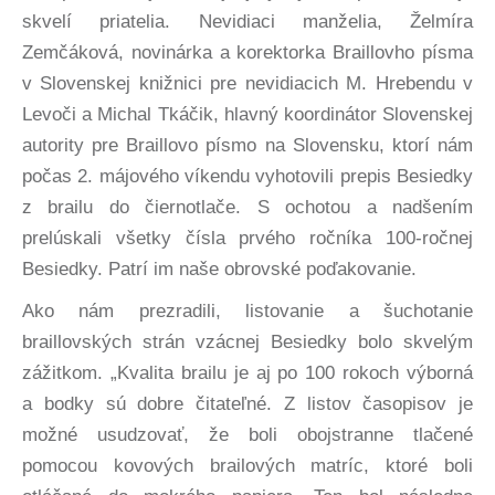
skvelí priatelia. Nevidiaci manželia, Želmíra
Zemčáková, novinárka a korektorka Braillovho písma
v Slovenskej knižnici pre nevidiacich M. Hrebendu v
Levoči a Michal Tkáčik, hlavný koordinátor Slovenskej
autority pre Braillovo písmo na Slovensku, ktorí nám
počas 2. májového víkendu vyhotovili prepis Besiedky
z brailu do čiernotlače. S ochotou a nadšením
prelúskali všetky čísla prvého ročníka 100-ročnej
Besiedky. Patrí im naše obrovské poďakovanie.
Ako nám prezradili, listovanie a šuchotanie
braillovských strán vzácnej Besiedky bolo skvelým
zážitkom. „Kvalita brailu je aj po 100 rokoch výborná
a bodky sú dobre čitateľné. Z listov časopisov je
možné usudzovať, že boli obojstranne tlačené
pomocou kovových brailových matríc, ktoré boli