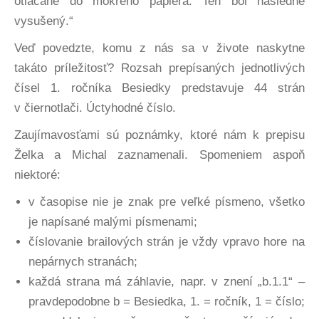
otláčané do mokrého papiera. Ten bol následne
vysušený.“
Veď povedzte, komu z nás sa v živote naskytne
takáto príležitosť? Rozsah prepísaných jednotlivých
čísel 1. ročníka Besiedky predstavuje 44 strán
v čiernotlači. Úctyhodné číslo.
Zaujímavosťami sú poznámky, ktoré nám k prepisu
Želka a Michal zaznamenali. Spomeniem aspoň
niektoré:
v časopise nie je znak pre veľké písmeno, všetko
je napísané malými písmenami;
číslovanie brailových strán je vždy vpravo hore na
nepárnych stranách;
každá strana má záhlavie, napr. v znení „b.1.1“ –
pravdepodobne b = Besiedka, 1. = ročník, 1 = číslo;