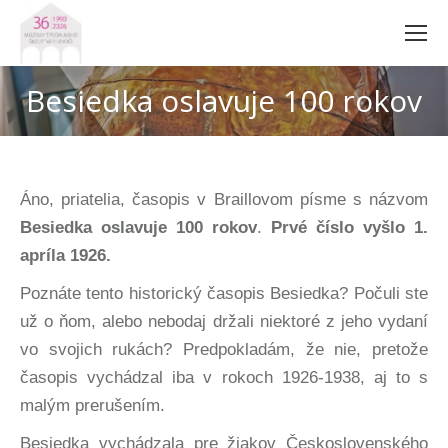
Besiedka oslavuje 100 rokov
Áno, priatelia, časopis v Braillovom písme s názvom
Besiedka oslavuje 100 rokov
.
Prvé číslo vyšlo 1.
apríla 1926.
Poznáte tento historický časopis Besiedka? Počuli ste
už o ňom, alebo nebodaj držali niektoré z jeho vydaní
vo svojich rukách? Predpokladám, že nie, pretože
časopis vychádzal iba v rokoch 1926-1938, aj to s
malým prerušením.
Besiedka vychádzala pre žiakov Československého