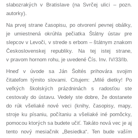
slabozrakých v Bratislave (na Svrčej ulici – pozn.
autorky).
Na prvej strane časopisu, po otvorení pevnej obálky,
je umiestnená okrúhla pečiatka Štátny ústav pre
slepcov v Levoči, v strede s erbom – štátnym znakom
Československej republiky. Na tej istej strane,
v pravom hornom rohu, je uvedené Čís. Inv. IV/33/Ib.
Hneď v úvode sa Ján Šoltés prihovára svojim
čitateľom týmito slovami. Citujem: „Milé dietky! Po
veľkých školských prázdninách s radosťou ste
cestovaly do ústavu. Vedely ste dobre, že dostanete
do rúk všeliaké nové veci (knihy, časopisy, mapy,
stroje ku písaniu, počítaniu a všeliaké iné pomôcky,
pomocou ktorých sa budete učiť. Takáto nová vec je aj
tento nový mesiačnik „Besiedka“. Ten bude vaším