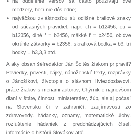
na oddelenie veršov sa často používajú dve
medzery, hoci nie dôsledne;
najväčšou zvláštnosťou sú odlišné brailové znaky
od súčasných pravidiel: napr. ch = b12456, ou =
b12356, dlhé ŕ = b2456, mäkké ř = b2456, obidve
okrúhle zátvorky = b2356, skratková bodka = b3, tri
bodky = b3,3,3 atď.
A aký obsah šéfredaktor Ján Šoltés žiakom pripravil?
Poviedky, povesti, bájky, náboženské texty, rozprávky
o Jánošíkovi, životopis o slávnom Hviezdoslavovi,
práce žiakov s menami autorov, Chýrnik o najnovšom
dianí v štáte, činnosti ministerstiev, žúp, ale aj počasí
na Slovensku či v zahraničí, zaujímavosti zo
zdravovedy, hádanky, oznamy, matematické úlohy,
rozlúštenie hádaniek z predchádzajúcich čísel,
informácie o histórii Slovákov atď.