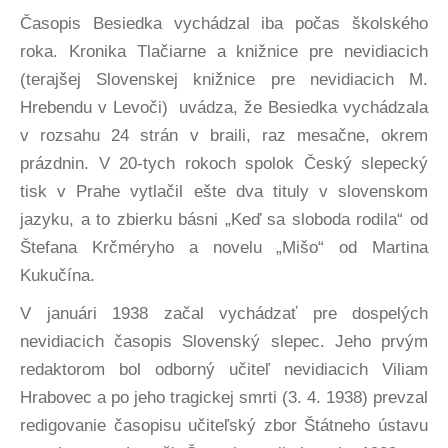
Časopis Besiedka vychádzal iba počas školského
roka. Kronika Tlačiarne a knižnice pre nevidiacich
(terajšej Slovenskej knižnice pre nevidiacich M.
Hrebendu v Levoči) uvádza, že Besiedka vychádzala
v rozsahu 24 strán v braili, raz mesačne, okrem
prázdnin. V 20-tych rokoch spolok Český slepecký
tisk v Prahe vytlačil ešte dva tituly v slovenskom
jazyku, a to zbierku básni „Keď sa sloboda rodila“ od
Štefana Krčméryho a novelu „Mišo“ od Martina
Kukučína.
V januári 1938 začal vychádzať pre dospelých
nevidiacich časopis Slovenský slepec. Jeho prvým
redaktorom bol odborný učiteľ nevidiacich Viliam
Hrabovec a po jeho tragickej smrti (3. 4. 1938) prevzal
redigovanie časopisu učiteľský zbor Štátneho ústavu