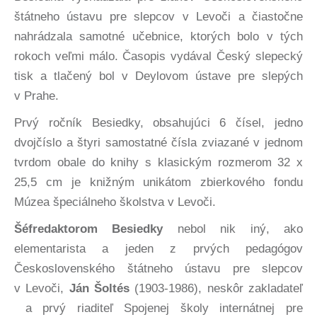
štátneho ústavu pre slepcov v Levoči a čiastočne
nahrádzala samotné učebnice, ktorých bolo v tých
rokoch veľmi málo. Časopis vydával Český slepecký
tisk a tlačený bol v Deylovom ústave pre slepých
v Prahe.
Prvý ročník Besiedky, obsahujúci 6 čísel, jedno
dvojčíslo a štyri samostatné čísla zviazané v jednom
tvrdom obale do knihy s klasickým rozmerom 32 x
25,5 cm je knižným unikátom zbierkového fondu
Múzea špeciálneho školstva v Levoči.
Šéfredaktorom Besiedky
nebol nik iný, ako
elementarista a jeden z prvých pedagógov
Československého štátneho ústavu pre slepcov
v Levoči,
Ján Šoltés
(1903-1986), neskôr zakladateľ
a prvý riaditeľ Spojenej školy internátnej pre