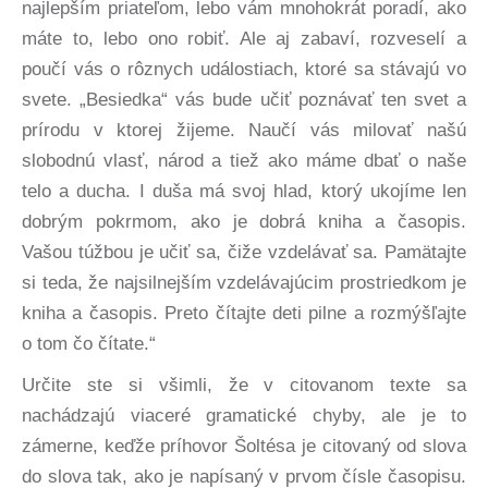
najlepším priateľom, lebo vám mnohokrát poradí, ako
máte to, lebo ono robiť. Ale aj zabaví, rozveselí a
poučí vás o rôznych událostiach, ktoré sa stávajú vo
svete. „Besiedka“ vás bude učiť poznávať ten svet a
prírodu v ktorej žijeme. Naučí vás milovať našú
slobodnú vlasť, národ a tiež ako máme dbať o naše
telo a ducha. I duša má svoj hlad, ktorý ukojíme len
dobrým pokrmom, ako je dobrá kniha a časopis.
Vašou túžbou je učiť sa, čiže vzdelávať sa. Pamätajte
si teda, že najsilnejším vzdelávajúcim prostriedkom je
kniha a časopis. Preto čítajte deti pilne a rozmýšľajte
o tom čo čítate.“
Určite ste si všimli, že v citovanom texte sa
nachádzajú viaceré gramatické chyby, ale je to
zámerne, keďže príhovor Šoltésa je citovaný od slova
do slova tak, ako je napísaný v prvom čísle časopisu.