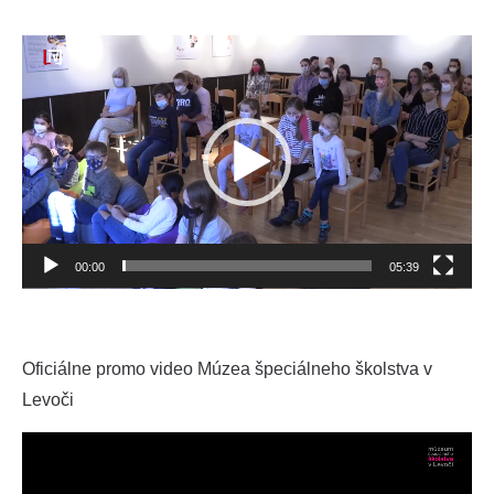
Video
prehrávač
00:00
05:39
Oficiálne promo video Múzea špeciálneho školstva v
Levoči
Video
prehrávač