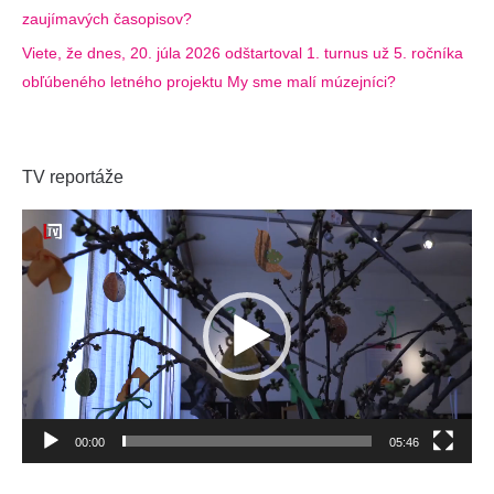
zaujímavých časopisov?
Viete, že dnes, 20. júla 2026 odštartoval 1. turnus už 5. ročníka
obľúbeného letného projektu My sme malí múzejníci?
TV reportáže
Video
prehrávač
00:00
05:46