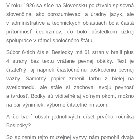
V roku 1926 sa síce na Slovensku používala spisovná
slovenčina, ako dorozumievací a úradný jazyk, ale
v administratíve a technických oblastiach bola častá
prítomnosť čechizmov, čo bolo dôsledkom úzkej
spolupráce v rámci spoločného štátu.
Súbor 6-tich čísiel Besiedky má 61 strán v braili plus
4 strany bez textu vrátane pevnej obálky. Text je
čitateľný, aj napriek čiastočnému poškodeniu pevnej
väzby. Samotný papier zmenil farbu z bielej na
svetlohnedú, ale stále si zachoval svoju pevnosť
a tvrdosť. Bodky sú viditeľné aj voľným okom, možno
na pár výnimiek, výborne čitateľné hmatom.
A čo tvorí obsah jednotlivých čísel prvého ročníka
Besiedky?
So splnením tejto múzejnej výzvy nám pomohli dvaja