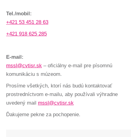
Tel./mobil:
+421 53 451 28 63
+421 918 625 285
E-mail:
mssl@cvtisr.sk
– oficiálny e-mail pre písomnú
komunikáciu s múzeom.
Prosíme všetkých, ktorí nás budú kontaktovať
prostredníctvom e-mailu, aby používali výhradne
uvedený mail
mssl@cvtisr.sk
Ďakujeme pekne za pochopenie.