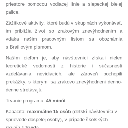
priestore pomocou vodiacej línie a slepeckej bielej
palice.
Zážitkové aktivity, ktoré budú v skupinách vykonávať,
im priblížia život so zrakovým znevýhodnením a
vďaka našim pracovným listom sa oboznámia
s Braillovým písmom.
Naším cieľom je
, aby návštevníci získali nielen
teoretické vedomosti z histórie i súčasnosti
vzdelávania nevidiacich, ale zároveň pochopili
prekážky, s ktorými sa zrakovo znevýhodnení denno-
denne stretávajú.
Trvanie programu:
45 minút
Kapacita:
maximálne 15 osôb
(detskí návštevníci v
sprievode dospelej osoby), v prípade školských
skupín
1 trieda