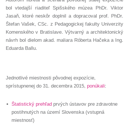
bol vtedajší riaditeľ Spišského múzea PhDr. Viktor
Jasaň, ktoré neskôr doplnil a dopracoval prof. PhDr.
Štefan Vašek, CSc. z Pedagogickej fakulty Univerzity
Komenského v Bratislave. Výtvarný a architektonický
návrh bol dielom akad. maliara Róberta Hačeka a Ing.
Eduarda Ballu.
Jednotlivé miestnosti pôvodnej expozície,
sprístupnenej do 31. decembra 2015,
ponúkali
:
Štatistický prehľad
prvých ústavov pre zdravotne
postihnutých na území Slovenska (vstupná
miestnosť)