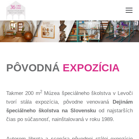
PÔVODNÁ
EXPOZÍCIA
2
Takmer 200 m
Múzea špeciálneho školstva v Levoči
tvorí stála expozícia, pôvodne venovaná
Dejinám
špeciálneho školstva na Slovensku
od najstarších
čias po súčasnosť, nainštalovaná v roku 1989.
Autorom libreta a scenára pôvodnej stálej expozície