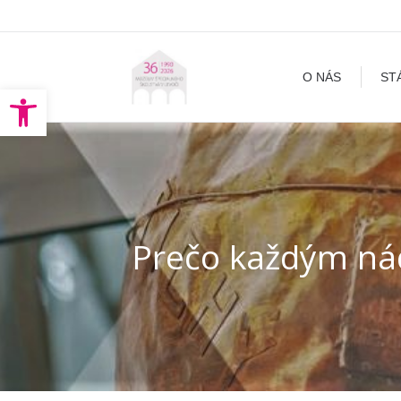
O NÁS
STÁLA EXPOZÍCI
O NÁS
ST
Open toolbar
Prečo každým n