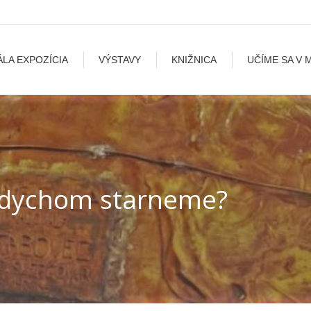
A
VÝSTAVY
KNIŽNICA
UČÍME SA V MÚZEU
B
ÁLA EXPOZÍCIA
VÝSTAVY
KNIŽNICA
UČÍME SA V 
ádychom starneme?