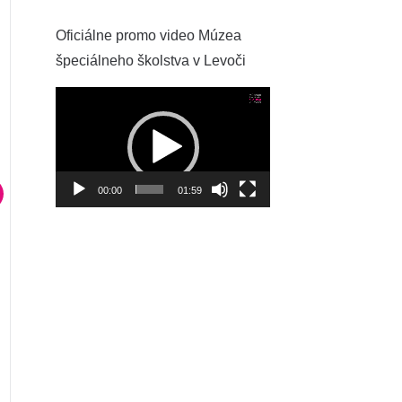
Oficiálne promo video Múzea
špeciálneho školstva v Levoči
Video
prehrávač
00:00
01:59