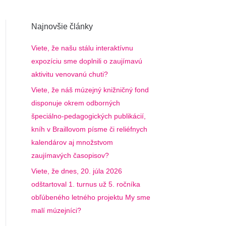
Najnovšie články
Viete, že našu stálu interaktívnu
expozíciu sme doplnili o zaujímavú
aktivitu venovanú chuti?
Viete, že náš múzejný knižničný fond
disponuje okrem odborných
špeciálno-pedagogických publikácií,
kníh v Braillovom písme či reliéfnych
kalendárov aj množstvom
zaujímavých časopisov?
Viete, že dnes, 20. júla 2026
odštartoval 1. turnus už 5. ročníka
obľúbeného letného projektu My sme
malí múzejníci?