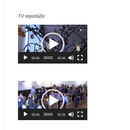
TV reportáže
Video
prehrávač
00:00
05:46
Video
prehrávač
00:00
05:39