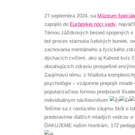
27.septembra 2024, sa
Múzeum špeciáln
zapojilo do
Európskej noci vedy
, najväč
Témou zážitkových besied spojených s
bol proces starnutia ľudských buniek, o
zachovania mentálneho a fyzického zdr
dýchacích cvičení, ako aj Kahoot kvíz č
obsahujúcich zdraviu prospešné enzýmo
Zaujímavú tému, z hľadiska komplexicit
psychológie – vzájomne prepojili mlad
popularizačnou formou predstavili štud
individuálnym návštevníkom
Tešíme sa z rastúceho záujmu škôl o to
predstavíme ďalších mladých vedcov a 
ĎAKUJEME našim hostkám, 172 pedagó