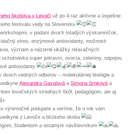
eho školstva v Levoči
už po 4.raz aktívne a úspešne
šieho festivalu vedy na Slovensku
 workshopmi, v podaní dvoch mladých výskumníčok,
xidačný stres, enzýmové antioxidanty, možnosti
avia, význam a názorné ukážky relaxačných
i ochutnávka super potravín, ovocia, zeleniny, nápojov,
vé antioxidanty
y dvoch vedných odborov – molekulárnej biológie a
é vedkyne
Alexandra Gavulová
a
Simona Srnková
a
entom levočských stredných škôl, pedagógom, ale aj
to výnimočné podujatie a veríme, že o rok vám
vedkyne z Levoče a blízkeho okolia
gom, študentom a ostatným návštevníkom