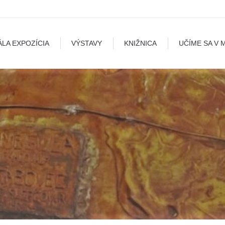
A
VÝSTAVY
KNIŽNICA
UČÍME SA V MÚZEU
B
ÁLA EXPOZÍCIA
VÝSTAVY
KNIŽNICA
UČÍME SA V 