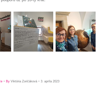
že
By
Viktória Zoričáková
3. apríla 2023