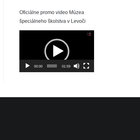
Oficiálne promo video Múzea
špeciálneho školstva v Levoči
Video
prehrávač
00:00
01:59