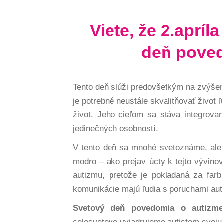
Viete, že 2.
apríla
deň poved
Tento deň slúži predovšetkým na zvýšeni
je potrebné neustále skvalitňovať život
život. Jeho cieľom sa stáva integrovani
jedinečných osobností.
V tento deň sa mnohé svetoznáme, ale 
modro – ako prejav úcty k tejto vývino
autizmu, pretože je pokladaná za far
komunikácie majú ľudia s poruchami aut
Svetový deň povedomia o autizm
celosvetovo vyjadrujeme autistom svoju 