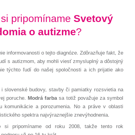
si pripomíname
Svetový
omia o autizme
?
e informovanosti o tejto diagnóze. Zdôrazňuje fakt, že
 ľudí s autizmom, aby mohli viesť zmysluplný a dôstojný
e týchto ľudí do našej spoločnosti a ich prijatie ako
i slovenské budovy, stavby či pamiatky rozsvietia na
vej poruche.
Modrá farba
sa totiž považuje za symbol
bu komunikácie a porozumenia. No a práve v oblasti
istického spektra najvýraznejšie znevýhodnenia.
e
si pripomíname od roku 2008, takže tento rok
podporu už po 16-ty krát.