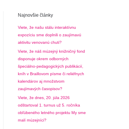
Najnovšie články
Viete, že našu stálu interaktívnu
expozíciu sme doplnili o zaujímavú
aktivitu venovanú chuti?
Viete, že náš múzejný knižničný fond
disponuje okrem odborných
špeciálno-pedagogických publikácií,
kníh v Braillovom písme či reliéfnych
kalendárov aj množstvom
zaujímavých časopisov?
Viete, že dnes, 20. júla 2026
odštartoval 1. turnus už 5. ročníka
obľúbeného letného projektu My sme
malí múzejníci?