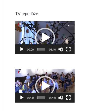
TV reportáže
Video
prehrávač
00:00
05:46
Video
prehrávač
00:00
05:39