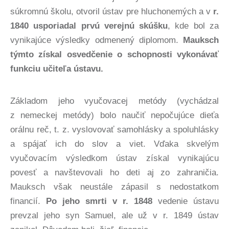
súkromnú školu, otvoril ústav pre hluchonemých a v
r.
1840 usporiadal prvú verejnú skúšku
, kde bol za
vynikajúce výsledky odmenený diplomom.
Mauksch
týmto získal osvedčenie o schopnosti vykonávať
funkciu učiteľa ústavu.
Základom jeho vyučovacej metódy (vychádzal
z nemeckej metódy) bolo naučiť nepočujúce dieťa
orálnu reč, t. z. vyslovovať samohlásky a spoluhlásky
a spájať ich do slov a viet. Vďaka skvelým
vyučovacím výsledkom ústav získal vynikajúcu
povesť a navštevovali ho deti aj zo zahraničia.
Mauksch však neustále zápasil s nedostatkom
financií.
Po jeho smrti v r. 1848
vedenie ústavu
prevzal jeho syn Samuel, ale už v r. 1849 ústav