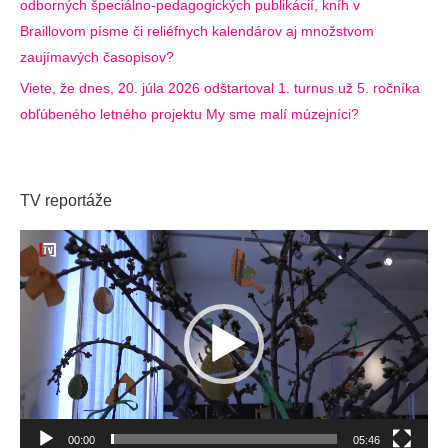
odborných špeciálno-pedagogických publikácií, kníh v
Braillovom písme či reliéfnych kalendárov aj množstvom
zaujímavých časopisov?
Viete, že dnes, 20. júla 2026 odštartoval 1. turnus už 5. ročníka
obľúbeného letného projektu My sme malí múzejníci?
TV reportáže
Video
prehrávač
00:00
05:46