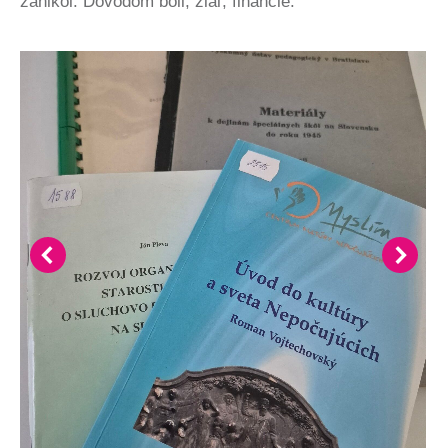
zanikol. Dôvodom boli, žiaľ, financie.