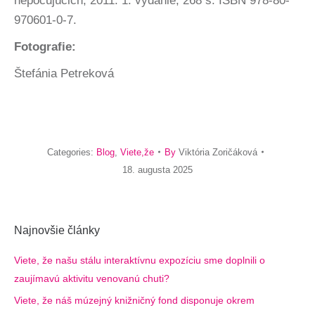
nepočujúcich, 2011. 1. vydanie, 268 s. ISBN 978-80-
970601-0-7.
Fotografie:
Štefánia Petreková
Categories:
Blog
,
Viete,že
By
Viktória Zoričáková
18. augusta 2025
Najnovšie články
Viete, že našu stálu interaktívnu expozíciu sme doplnili o
zaujímavú aktivitu venovanú chuti?
Viete, že náš múzejný knižničný fond disponuje okrem