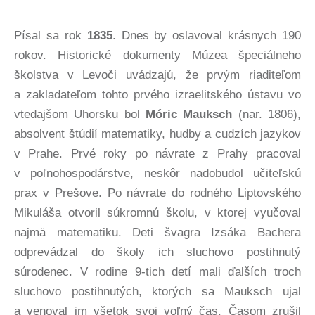
Písal sa rok
1835
. Dnes by oslavoval krásnych 190
rokov. Historické dokumenty Múzea špeciálneho
školstva v Levoči uvádzajú, že prvým riaditeľom
a zakladateľom tohto prvého izraelitského ústavu vo
vtedajšom Uhorsku bol
Móric Mauksch
(nar. 1806),
absolvent štúdií matematiky, hudby a cudzích jazykov
v Prahe. Prvé roky po návrate z Prahy pracoval
v poľnohospodárstve, neskôr nadobudol učiteľskú
prax v Prešove. Po návrate do rodného Liptovského
Mikuláša otvoril súkromnú školu, v ktorej vyučoval
najmä matematiku. Deti švagra Izsáka Bachera
odprevádzal do školy ich sluchovo postihnutý
súrodenec. V rodine 9-tich detí mali ďalších troch
sluchovo postihnutých, ktorých sa Mauksch ujal
a venoval im všetok svoj voľný čas. Časom zrušil