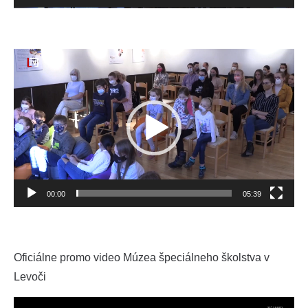
Video
prehrávač
00:00
05:39
Oficiálne promo video Múzea špeciálneho školstva v
Levoči
Video