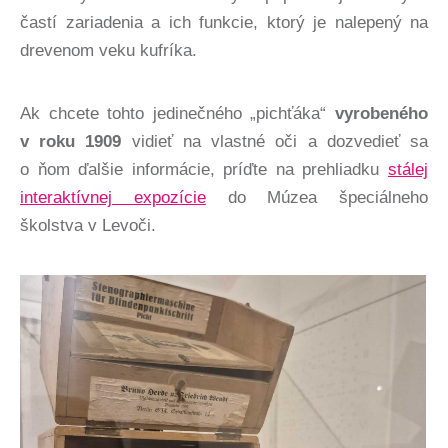
častí zariadenia a ich funkcie, ktorý je nalepený na
drevenom veku kufríka.
Ak chcete tohto jedinečného „pichťáka“
vyrobeného
v roku 1909
vidieť na vlastné oči a dozvedieť sa
o ňom ďalšie informácie, príďte na prehliadku
stálej
interaktívnej expozície
do Múzea špeciálneho
školstva v Levoči.