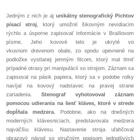
Jedným z nich je aj
unikátny stenografický Pichtov
písací stroj
, ktorý umožnil šikovným nevidiacim
rýchlo a úsporne zapisovať informácie v Braillovom
písme. Jeho kovové telo je ukryté vo
vkusnom drevenom obale, zo spodu upevnené na
podložke vystlanej jemným filcom, ktorý mal tlmiť
prípadné otrasy pri manipulácii so strojom. Záznam sa
zapisoval na pásik papiera, ktorý sa v podobe rolky
navíjal na kovový nadstavec na pravej strane
zariadenia.
Stenograf vyhotovoval záznam
pomocou udierania na šesť kláves, ktoré v strede
dopĺňala medzera.
Podobne, ako na dnešných
moderných klávesniciach, predstavovala medzera
najväčšiu klávesu. Nastavenie stroja uľahčoval
obrazový návod so stručným popisom jednotlivých