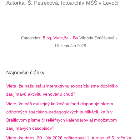
Autorka: Š. Petreková, fotoarchív MŠŠ v Levoči
Categories:
Blog
,
Viete,že
By
Viktória Zoričáková
16. februára 2026
Najnovšie články
Viete, že našu stálu interaktívnu expozíciu sme doplnili o
zaujímavú aktivitu venovanú chuti?
Viete, že náš múzejný knižničný fond disponuje okrem
odborných špeciálno-pedagogických publikácií, kníh v
Braillovom písme či reliéfnych kalendárov aj množstvom
zaujímavých časopisov?
Viete, že dnes, 20. júla 2026 odštartoval 1. turnus už 5. ročníka