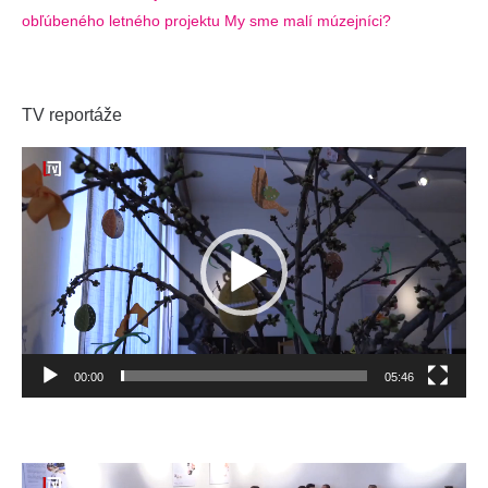
obľúbeného letného projektu My sme malí múzejníci?
TV reportáže
Video
prehrávač
00:00
05:46
Video