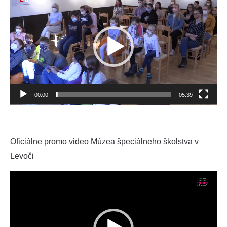
prehrávač
00:00
05:39
Oficiálne promo video Múzea špeciálneho školstva v
Levoči
Video
prehrávač