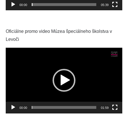
00:00
05:39
Oficiálne promo video Múzea špeciálneho školstva v
Levoči
Video
prehrávač
00:00
01:59