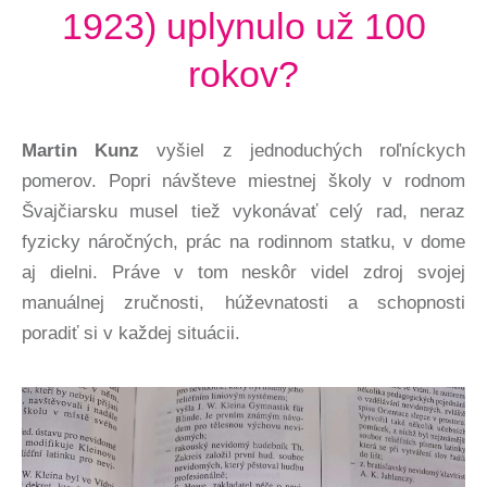
1923) uplynulo už 100
rokov?
Martin Kunz
vyšiel z jednoduchých roľníckych
pomerov. Popri návšteve miestnej školy v rodnom
Švajčiarsku musel tiež vykonávať celý rad, neraz
fyzicky náročných, prác na rodinnom statku, v dome
aj dielni. Práve v tom neskôr videl zdroj svojej
manuálnej zručnosti, húževnatosti a schopnosti
poradiť si v každej situácii.