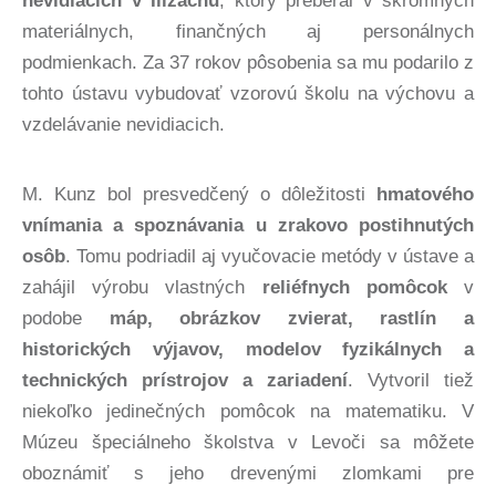
nevidiacich v Illzachu
, ktorý preberal v skromných
materiálnych, finančných aj personálnych
podmienkach. Za 37 rokov pôsobenia sa mu podarilo z
tohto ústavu vybudovať vzorovú školu na výchovu a
vzdelávanie nevidiacich.
M. Kunz bol presvedčený o dôležitosti
hmatového
vnímania a spoznávania u zrakovo postihnutých
osôb
. Tomu podriadil aj vyučovacie metódy v ústave a
zahájil výrobu vlastných
reliéfnych pomôcok
v
podobe
máp, obrázkov zvierat, rastlín a
historických výjavov, modelov fyzikálnych a
technických prístrojov a zariadení
. Vytvoril tiež
niekoľko jedinečných pomôcok na matematiku. V
Múzeu špeciálneho školstva v Levoči sa môžete
oboznámiť s jeho drevenými zlomkami pre