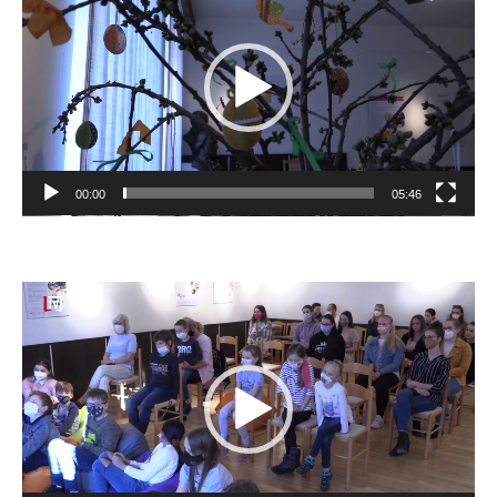
prehrávač
00:00
05:46
Video
prehrávač