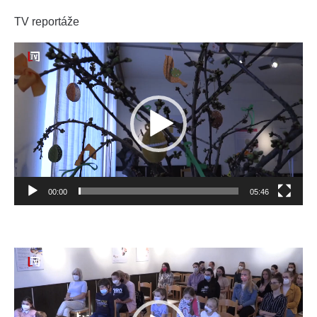
TV reportáže
Video
prehrávač
00:00
05:46
Video
prehrávač