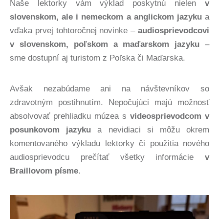
Naše lektorky vám výklad poskytnú nielen
v
slovenskom, ale i nemeckom a anglickom jazyku
a
vďaka prvej tohtoročnej novinke –
audiosprievodcovi
v slovenskom, poľskom a maďarskom jazyku
–
sme dostupní aj turistom z Poľska či Maďarska.
Avšak nezabúdame ani na návštevníkov so
zdravotným postihnutím. Nepočujúci majú možnosť
absolvovať prehliadku múzea s
videosprievodcom v
posunkovom jazyku
a nevidiaci si môžu okrem
komentovaného výkladu lektorky či použitia nového
audiosprievodcu prečítať všetky informácie
v
Braillovom písme
.