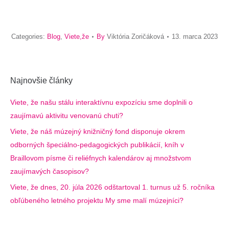
Categories:
Blog
,
Viete,že
By
Viktória Zoričáková
13. marca 2023
Najnovšie články
Viete, že našu stálu interaktívnu expozíciu sme doplnili o
zaujímavú aktivitu venovanú chuti?
Viete, že náš múzejný knižničný fond disponuje okrem
odborných špeciálno-pedagogických publikácií, kníh v
Braillovom písme či reliéfnych kalendárov aj množstvom
zaujímavých časopisov?
Viete, že dnes, 20. júla 2026 odštartoval 1. turnus už 5. ročníka
obľúbeného letného projektu My sme malí múzejníci?