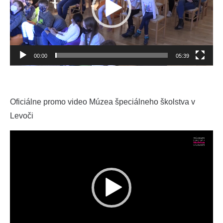
00:00
05:39
Oficiálne promo video Múzea špeciálneho školstva v
Levoči
Video
prehrávač