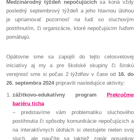
Medzinárodný týždeň nepočujúcich
sa koná vždy
posledný septembrový týždeň a jeho hlavnou úlohou
je upriamovať pozornosť na ľudí so sluchovým
postihnutím, či organizácie, ktoré nepočujúcim ľuďom
pomáhajú.
Opätovne sme sa zapojili do tejto celosvetovej
iniciatívy aj my a pre školské skupiny či širokú
verejnosť sme si počas 2 týždňov v čase od
16. do
26. septembra 2024
pripravili nasledujúce aktivity:
zážitkovo-edukatívny program
Prekročme
bariéru ticha
– predstavíme vám problematiku sluchového
postihnutia či spôsoby komunikácie nepočujúcich a
na interaktívnych úlohách si otestujete nielen svoj
sluch, ale naučíte sa taktiež zopár posunkov