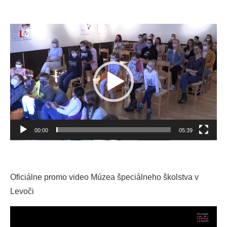
Video
prehrávač
00:00
05:39
Oficiálne promo video Múzea špeciálneho školstva v
Levoči
Video
prehrávač