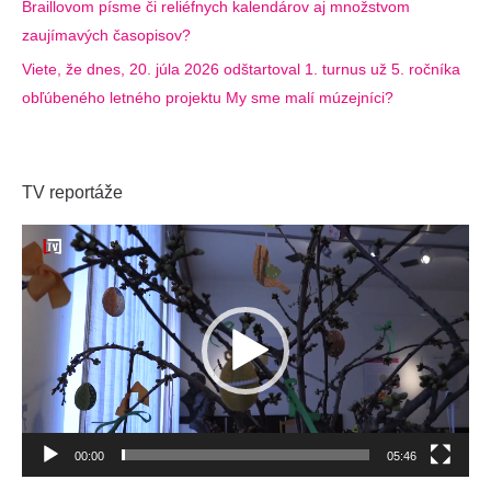
Braillovom písme či reliéfnych kalendárov aj množstvom
zaujímavých časopisov?
Viete, že dnes, 20. júla 2026 odštartoval 1. turnus už 5. ročníka
obľúbeného letného projektu My sme malí múzejníci?
TV reportáže
Video
prehrávač
00:00
05:46