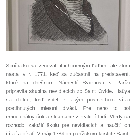
Spočiatku sa venoval hluchonemým ľuďom, ale zlom
nastal v r. 1771, keď sa zúčastnil na predstavení,
ktoré na dnešnom Námestí Svornosti v Paríži
pripravila skupina nevidiacich zo Saint Ovide. Haüya
sa dotklo, keď videl, s akým posmechom vítali
postihnutých miestni diváci. Pre neho to bol
emocionálny šok a sklamanie z reakcií ľudí. Vtedy sa
rozhodol založiť školu pre nevidiacich a naučiť ich
čítať a písať. V máji 1784 pri parížskom kostole Saint-