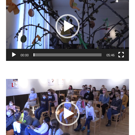
prehrávač
00:00
05:46
Video
prehrávač