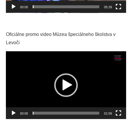
00:00
05:39
Oficiálne promo video Múzea špeciálneho školstva v
Levoči
Video
prehrávač
00:00
01:59