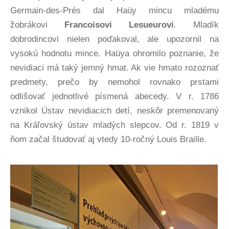
Germain-des-Prés dal Haüy mincu mladému
žobrákovi
Francoisovi Lesueurovi
. Mladík
dobrodincovi nielen poďakoval, ale upozornil na
vysokú hodnotu mince. Haüya ohromilo poznanie, že
nevidiaci má taký jemný hmat. Ak vie hmato rozoznať
predmety, prečo by nemohol rovnako prstami
odlišovať jednotlivé písmená abecedy. V r. 1786
vznikol Ústav nevidiacich detí, neskôr premenovaný
na Kráľovský ústav mladých slepcov. Od r. 1819 v
ňom začal študovať aj vtedy 10-ročný Louis Braille.