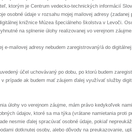
teľ, ktorým je Centrum vedecko-technických informácií Slo
je osobné údaje v rozsahu mojej mailovej adresy (zadanej pr
digitálnej knižnice Múzea špeciálneho školstva v Levoči. Os
yhnutné na splnenie úlohy realizovanej vo verejnom záujme
j e-mailovej adresy nebudem zaregistrovaný/á do digitálne
uvedený účel uchovávaný po dobu, po ktorú budem zaregistrov
, v prípade ak budem mať záujem ďalej využívať služby digit
enia úlohy vo verejnom záujme, mám právo kedykoľvek namie
sobných údajov, ktoré sa ma týka (vrátane namietania proti
pade nesmie ďalej spracúvať osobné údaje, pokiaľ nepreuká
odami dotknutej osoby, alebo dôvody na preukazovanie, upl