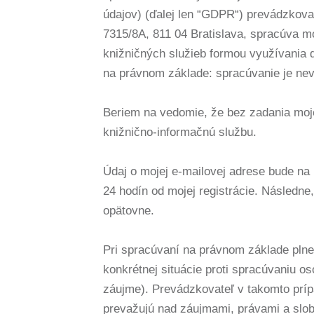
údajov) (ďalej len “GDPR“) prevádzkova
7315/8A, 811 04 Bratislava, spracúva mo
knižničných služieb formou využívania 
na právnom základe: spracúvanie je nev
Beriem na vedomie, že bez zadania moje
knižnično-informačnú službu.
Údaj o mojej e-mailovej adrese bude na 
24 hodín od mojej registrácie. Následne
opätovne.
Pri spracúvaní na právnom základe pln
konkrétnej situácie proti spracúvaniu o
záujme). Prevádzkovateľ v takomto prí
prevažujú nad záujmami, právami a slob