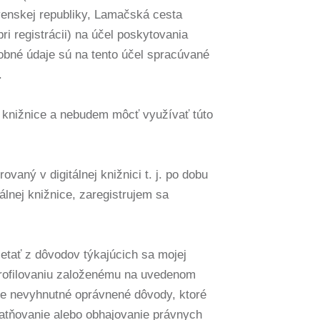
venskej republiky, Lamačská cesta
i registrácii) na účel poskytovania
obné údaje sú na tento účel spracúvané
.
j knižnice a nebudem môcť využívať túto
aný v digitálnej knižnici t. j. po dobu
álnej knižnice, zaregistrujem sa
tať z dôvodov týkajúcich sa mojej
 profilovaniu založenému na uvedenom
že nevyhnutné oprávnené dôvody, ktoré
atňovanie alebo obhajovanie právnych