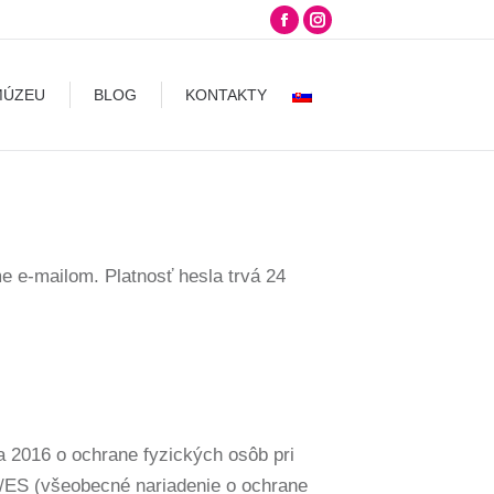
Facebook
Instagram
LOG
KONTAKTY
page
page
opens
opens
MÚZEU
BLOG
KONTAKTY
in
in
new
new
window
window
me e-mailom. Platnosť hesla trvá 24
a 2016 o ochrane fyzických osôb pri
6/ES (všeobecné nariadenie o ochrane