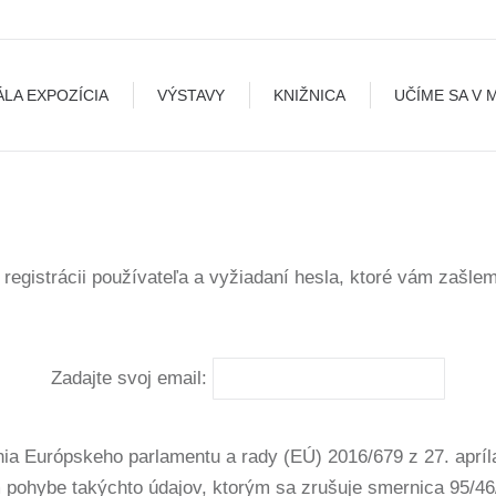
A
VÝSTAVY
KNIŽNICA
UČÍME SA V MÚZEU
B
ÁLA EXPOZÍCIA
VÝSTAVY
KNIŽNICA
UČÍME SA V 
 registrácii používateľa a vyžiadaní hesla, ktoré vám zašle
Zadajte svoj email:
ia Európskeho parlamentu a rady (EÚ) 2016/679 z 27. apríl
 pohybe takýchto údajov, ktorým sa zrušuje smernica 95/4