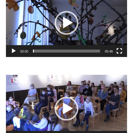
Player
00:00
05:46
Video
Player