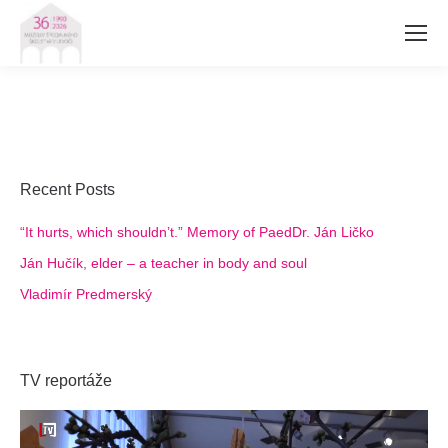
Recent Posts
“It hurts, which shouldn’t.” Memory of PaedDr. Ján Ličko
Ján Hučík, elder – a teacher in body and soul
Vladimír Predmerský
TV reportáže
Video