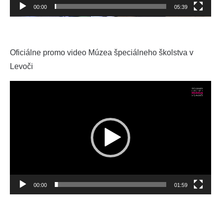
00:00
05:39
Oficiálne promo video Múzea špeciálneho školstva v
Levoči
Video
Player
00:00
01:59