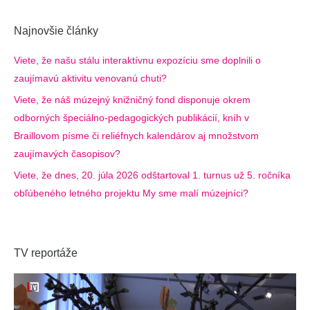
Najnovšie články
Viete, že našu stálu interaktívnu expozíciu sme doplnili o
zaujímavú aktivitu venovanú chuti?
Viete, že náš múzejný knižničný fond disponuje okrem
odborných špeciálno-pedagogických publikácií, kníh v
Braillovom písme či reliéfnych kalendárov aj množstvom
zaujímavých časopisov?
Viete, že dnes, 20. júla 2026 odštartoval 1. turnus už 5. ročníka
obľúbeného letného projektu My sme malí múzejníci?
TV reportáže
Video
prehrávač