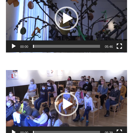
00:00
05:46
Video
prehrávač
00:00
05:39