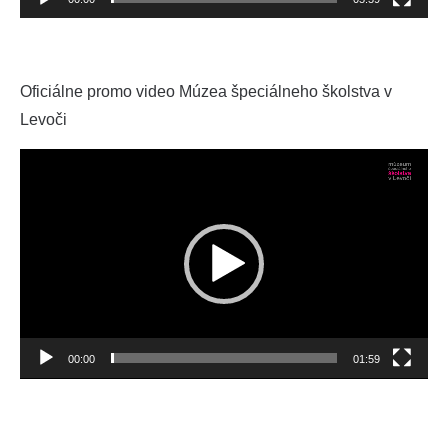
Oficiálne promo video Múzea špeciálneho školstva v
Levoči
Video
prehrávač
00:00
01:59