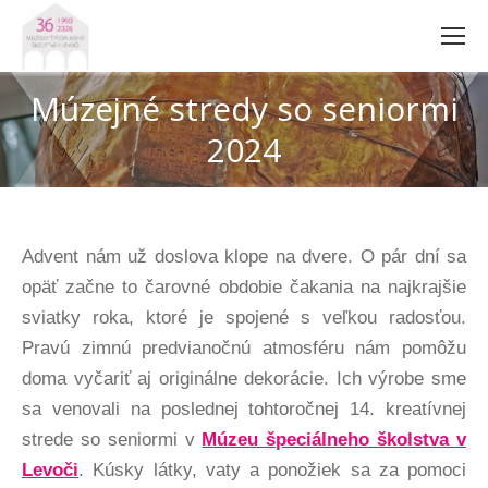
Múzejné stredy so seniormi
2024
Advent nám už doslova klope na dvere. O pár dní sa
opäť začne to čarovné obdobie čakania na najkrajšie
sviatky roka, ktoré je spojené s veľkou radosťou.
Pravú zimnú predvianočnú atmosféru nám pomôžu
doma vyčariť aj originálne dekorácie. Ich výrobe sme
sa venovali na poslednej tohtoročnej 14. kreatívnej
strede so seniormi v
Múzeu špeciálneho školstva v
Levoči
. Kúsky látky, vaty a ponožiek sa za pomoci