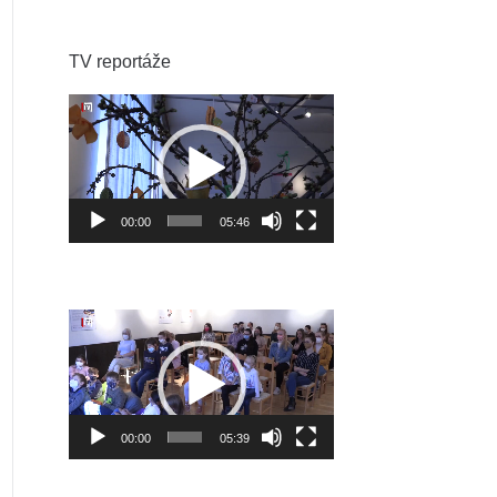
TV reportáže
Video
prehrávač
00:00
05:46
Video
prehrávač
00:00
05:39