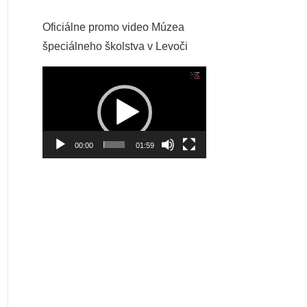
Oficiálne promo video Múzea
špeciálneho školstva v Levoči
Video
prehrávač
00:00
01:59