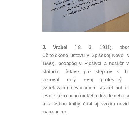
J. Vrabel
(*8. 3. 1911), absol
Učiteľského ústavu v Spišskej Novej Vs
1930), pedagóg v Plešivci a neskôr v
štátnom ústave pre slepcov v Le
venoval celý svoj profesijný ž
vzdelávaniu nevidiacich. Vrabel bol č
levočského ochotníckeho divadelného s
a s láskou knihy čítal aj svojim nevid
zverencom.