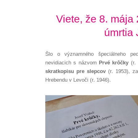
Viete, že 8. mája
úmrtia 
Šlo o významného špeciálneho peda
nevidiacich s názvom
Prvé krôčky
(r.
skratkopisu pre slepcov
(r. 1953), za
Hrebendu v Levoči (r. 1946).