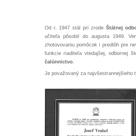
Od r. 1947 stál pri zrode
Štátnej odb
učiteľa pôsobil do augusta 1949. V
zhotovovaniu pomôcok i predlôh pre ne
funkcie riaditeľa vtedajšej, odbornej
čalúnnictvo
.
Je považovaný za najvšestrannejšieho t