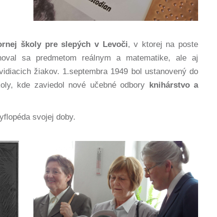
ornej školy pre slepých v Levoči
, v ktorej na poste
enoval sa predmetom reálnym a matematike, ale aj
vidiacich žiakov. 1.septembra 1949 bol ustanovený do
 školy, kde zaviedol nové učebné odbory
knihárstvo a
yflopéda svojej doby.