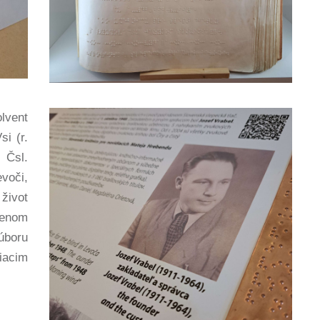
vent
i (r.
 Čsl.
voči,
ivot
lenom
úboru
iacim