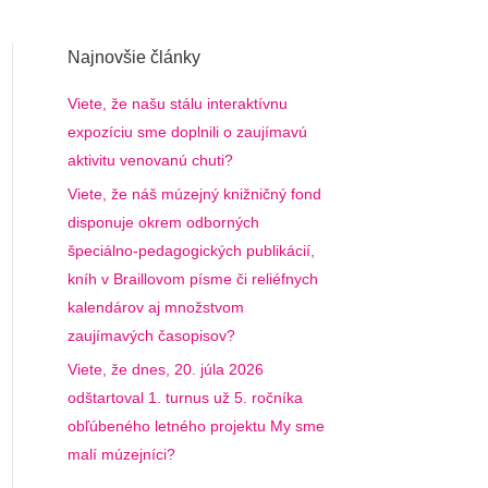
Najnovšie články
Viete, že našu stálu interaktívnu
expozíciu sme doplnili o zaujímavú
aktivitu venovanú chuti?
Viete, že náš múzejný knižničný fond
disponuje okrem odborných
špeciálno-pedagogických publikácií,
kníh v Braillovom písme či reliéfnych
kalendárov aj množstvom
zaujímavých časopisov?
Viete, že dnes, 20. júla 2026
odštartoval 1. turnus už 5. ročníka
obľúbeného letného projektu My sme
malí múzejníci?