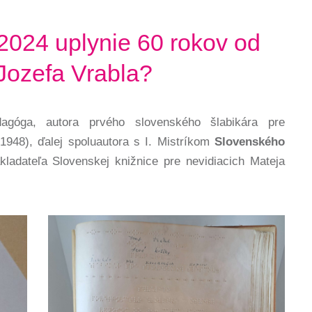
 2024 uplynie 60 rokov od
Jozefa Vrabla?
góga, autora prvého slovenského šlabikára pre
 1948), ďalej spoluautora s I. Mistríkom
Slovenského
kladateľa Slovenskej knižnice pre nevidiacich Mateja