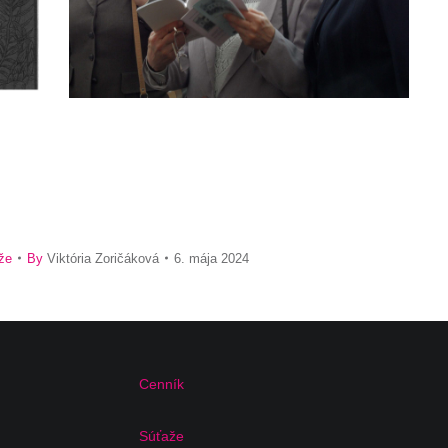
že
By
Viktória Zoričáková
6. mája 2024
Cenník
Súťaže