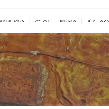
A
VÝSTAVY
KNIŽNICA
UČÍME SA V MÚZEU
B
ÁLA EXPOZÍCIA
VÝSTAVY
KNIŽNICA
UČÍME SA V 