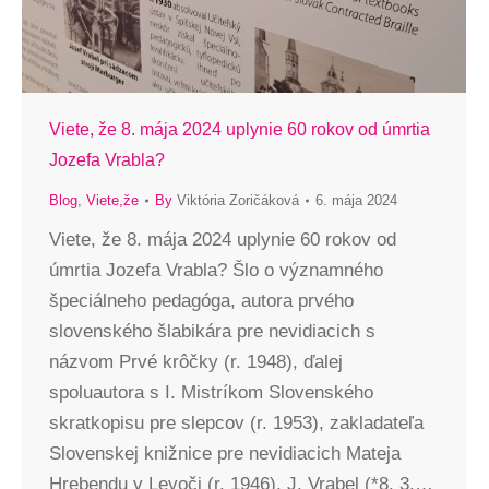
Viete, že 8. mája 2024 uplynie 60 rokov od úmrtia
Jozefa Vrabla?
Blog
,
Viete,že
By
Viktória Zoričáková
6. mája 2024
Viete, že 8. mája 2024 uplynie 60 rokov od
úmrtia Jozefa Vrabla? Šlo o významného
špeciálneho pedagóga, autora prvého
slovenského šlabikára pre nevidiacich s
názvom Prvé krôčky (r. 1948), ďalej
spoluautora s I. Mistríkom Slovenského
skratkopisu pre slepcov (r. 1953), zakladateľa
Slovenskej knižnice pre nevidiacich Mateja
Hrebendu v Levoči (r. 1946). J. Vrabel (*8. 3.…