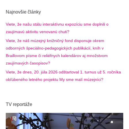
Najnovšie články
Viete, že našu stálu interaktívnu expozíciu sme doplnili o
zaujímavú aktivitu venovanú chuti?
Viete, že náš múzejný knižničný fond disponuje okrem
odborných špeciálno-pedagogických publikácií, kníh v
Braillovom písme či reliéfnych kalendárov aj množstvom
zaujímavých časopisov?
Viete, že dnes, 20. júla 2026 odštartoval 1. turnus už 5. ročníka
obľúbeného letného projektu My sme malí múzejníci?
TV reportáže
Video
prehrávač