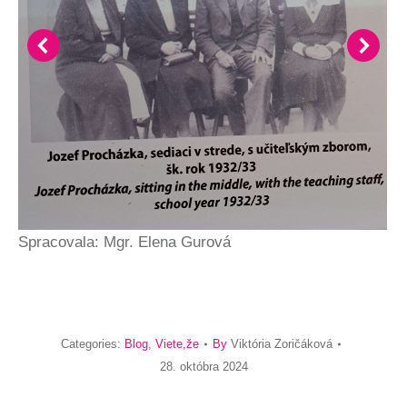
Spracovala: Mgr. Elena Gurová
Categories:
Blog
,
Viete,že
By
Viktória Zoričáková
28. októbra 2024