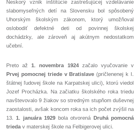
Neskorý vznik inštitúcie zastrešujúcej vzdelávanie
slabomyseľných detí na Slovensku bol spôsobený
Uhorským školským zákonom, ktorý umožňoval
oslobodiť defektné deti od povinnej školskej
dochádzky, ale zároveň aj akútnym nedostatkom
učební.
Preto až
1. novembra 1924
začalo vyučovanie v
Prvej pomocnej triede v Bratislave
(pričlenenej k I.
štátnej ľudovej škole na Karpatskej ulici), ktorú viedol
Jozef Procházka. Na začiatku školského roka triedu
navštevovalo 9 žiakov so stredným stupňom duševnej
zaostalosti, avšak koncom roka sa ich počet zvýšil na
13.
1. januára 1929
bola otvorená
Druhá pomocná
trieda
v materskej škole na Felbigerovej ulici.