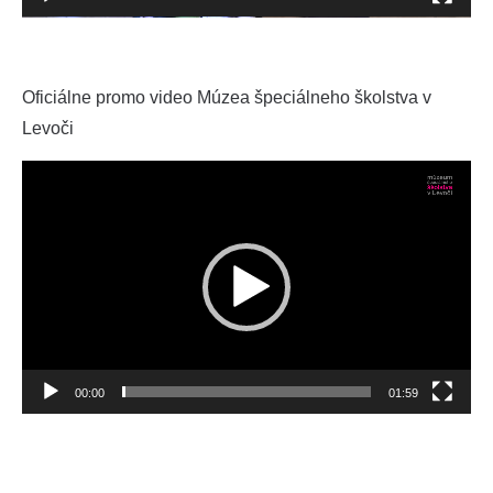
Oficiálne promo video Múzea špeciálneho školstva v
Levoči
Video
prehrávač
00:00
01:59