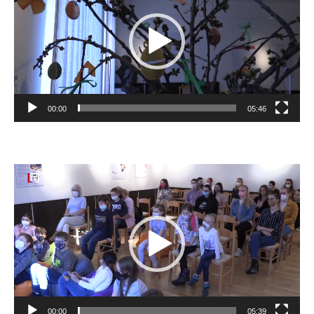
00:00
05:46
Video
prehrávač
00:00
05:39