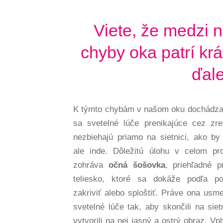
Viete, že medzi n
chyby oka patrí krá
ďal
K týmto chybám v našom oku dochádza
sa svetelné lúče prenikajúce cez zre
nezbiehajú priamo na sietnici, ako by 
ale inde. Dôležitú úlohu v celom pr
zohráva
očná šošovka
, priehľadné p
teliesko, ktoré sa dokáže podľa po
zakriviť alebo sploštiť. Práve ona usm
svetelné lúče tak, aby skončili na siet
vytvorili na nej jasný a ostrý obraz. V