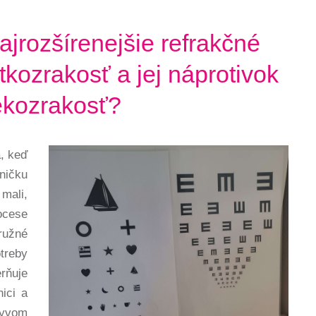
ajrozšírenejšie refrakčné
tkozrakosť a jej náprotivok
ekozrakosť?
, keď
ničku
mali,
ocese
ružné
treby
erňuje
nici a
plyvom