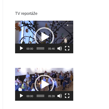
TV reportáže
Video
prehrávač
00:00
05:46
Video
prehrávač
00:00
05:39