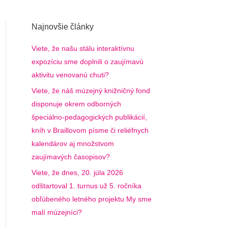
Najnovšie články
Viete, že našu stálu interaktívnu
expozíciu sme doplnili o zaujímavú
aktivitu venovanú chuti?
Viete, že náš múzejný knižničný fond
disponuje okrem odborných
špeciálno-pedagogických publikácií,
kníh v Braillovom písme či reliéfnych
kalendárov aj množstvom
zaujímavých časopisov?
Viete, že dnes, 20. júla 2026
odštartoval 1. turnus už 5. ročníka
obľúbeného letného projektu My sme
malí múzejníci?