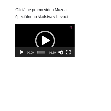
Oficiálne promo video Múzea
špeciálneho školstva v Levoči
Video
prehrávač
00:00
01:59