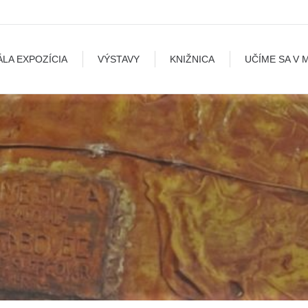
A
VÝSTAVY
KNIŽNICA
UČÍME SA V MÚZEU
B
ÁLA EXPOZÍCIA
VÝSTAVY
KNIŽNICA
UČÍME SA V 