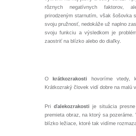
rôznych negatívnych faktorov, a
prirodzeným starnutím, však šošovka s
svoju pružnosť, nedokáže už naplno zas
svoju funkciu a výsledkom je problé
zaostriť na blízko alebo do diaľky.
O
krátkozrakosti
hovoríme vtedy, ke
Krátkozraký človek vidí dobre na malú vz
Pri
ďalekozrakosti
je situácia presne
premieta obraz, na ktorý sa pozeráme. 
blízko ležiace, ktoré tak vidíme rozmaz