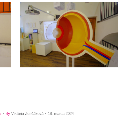
e
By
Viktória Zoričáková
18. marca 2024