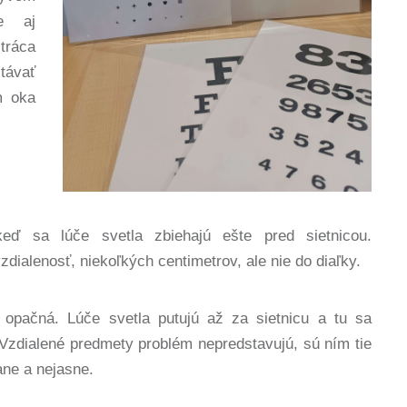
le aj
tráca
távať
m oka
ď sa lúče svetla zbiehajú ešte pred sietnicou.
dialenosť, niekoľkých centimetrov, ale nie do diaľky.
 opačná. Lúče svetla putujú až za sietnicu a tu sa
Vzdialené predmety problém nepredstavujú, sú ním tie
ane a nejasne.