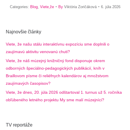
Categories:
Blog
,
Viete,že
By
Viktória Zoričáková
6. júla 2026
Najnovšie články
Viete, že našu stálu interaktívnu expozíciu sme doplnili o
zaujímavú aktivitu venovanú chuti?
Viete, že náš múzejný knižničný fond disponuje okrem
odborných špeciálno-pedagogických publikácií, kníh v
Braillovom písme či reliéfnych kalendárov aj množstvom
zaujímavých časopisov?
Viete, že dnes, 20. júla 2026 odštartoval 1. turnus už 5. ročníka
obľúbeného letného projektu My sme malí múzejníci?
TV reportáže