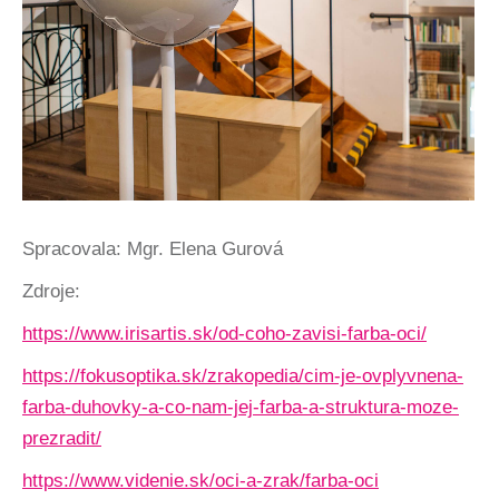
Spracovala: Mgr. Elena Gurová
Zdroje:
https://www.irisartis.sk/od-coho-zavisi-farba-oci/
https://fokusoptika.sk/zrakopedia/cim-je-ovplyvnena-
farba-duhovky-a-co-nam-jej-farba-a-struktura-moze-
prezradit/
https://www.videnie.sk/oci-a-zrak/farba-oci