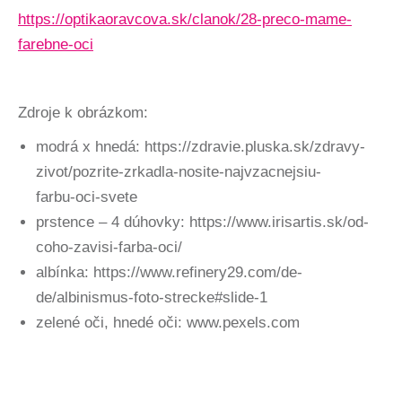
https://optikaoravcova.sk/clanok/28-preco-mame-
farebne-oci
Zdroje k obrázkom:
modrá x hnedá: https://zdravie.pluska.sk/zdravy-
zivot/pozrite-zrkadla-nosite-najvzacnejsiu-
farbu-oci-svete
prstence – 4 dúhovky: https://www.irisartis.sk/od-
coho-zavisi-farba-oci/
albínka: https://www.refinery29.com/de-
de/albinismus-foto-strecke#slide-1
zelené oči, hnedé oči: www.pexels.com