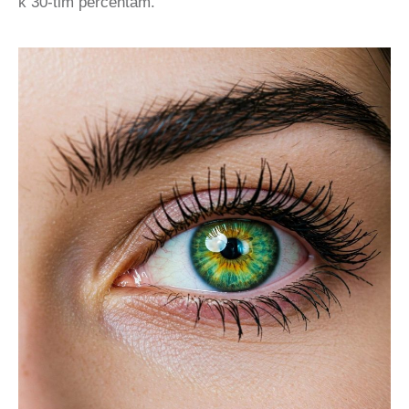
k 30-tim percentám.