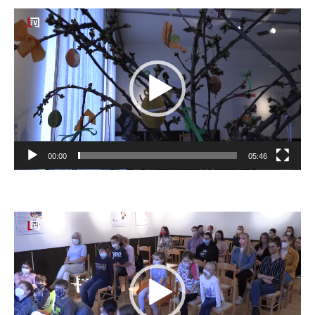
Video
prehrávač
00:00
05:46
Video
prehrávač