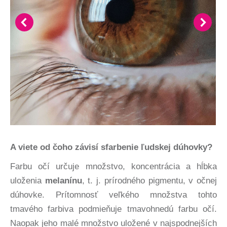
A viete od čoho závisí sfarbenie ľudskej dúhovky?
Farbu očí určuje množstvo, koncentrácia a hĺbka
uloženia
melanínu
, t. j. prírodného pigmentu, v očnej
dúhovke. Prítomnosť veľkého množstva tohto
tmavého farbiva podmieňuje tmavohnedú farbu očí.
Naopak jeho malé množstvo uložené v najspodnejších