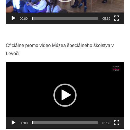
00:00
05:39
Oficiálne promo video Múzea špeciálneho školstva v
Levoči
Video
prehrávač
00:00
01:59