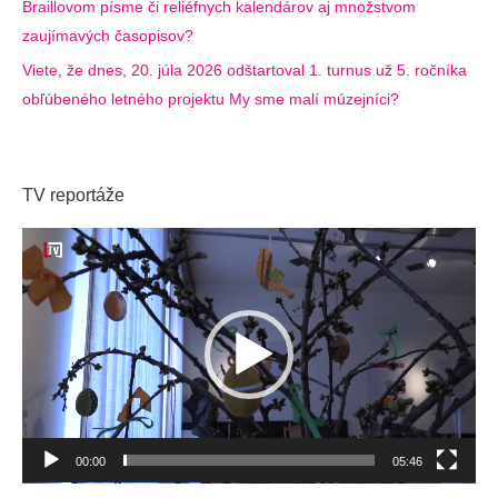
Braillovom písme či reliéfnych kalendárov aj množstvom
zaujímavých časopisov?
Viete, že dnes, 20. júla 2026 odštartoval 1. turnus už 5. ročníka
obľúbeného letného projektu My sme malí múzejníci?
TV reportáže
Video
prehrávač
00:00
05:46