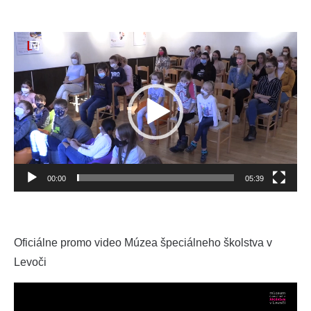
Video
prehrávač
00:00
05:39
Oficiálne promo video Múzea špeciálneho školstva v
Levoči
Video
prehrávač