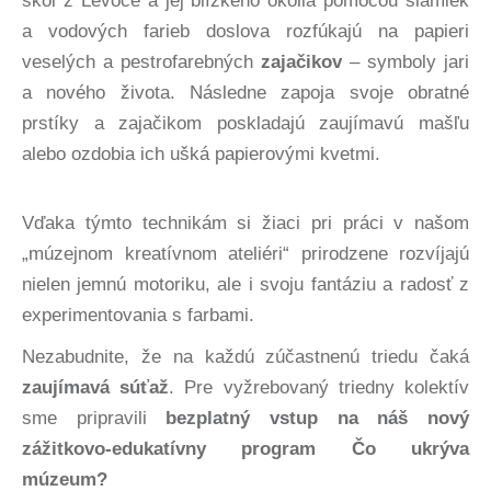
škôl z Levoče a jej blízkeho okolia pomocou slamiek
a vodových farieb doslova rozfúkajú na papieri
veselých a pestrofarebných
zajačikov
– symboly jari
a nového života. Následne zapoja svoje obratné
prstíky a zajačikom poskladajú zaujímavú mašľu
alebo ozdobia ich ušká papierovými kvetmi.
Vďaka týmto technikám si žiaci pri práci v našom
„múzejnom kreatívnom ateliéri“ prirodzene rozvíjajú
nielen jemnú motoriku, ale i svoju fantáziu a radosť z
experimentovania s farbami.
Nezabudnite, že na každú zúčastnenú triedu čaká
zaujímavá súťaž
. Pre vyžrebovaný triedny kolektív
sme pripravili
bezplatný vstup na náš nový
zážitkovo-edukatívny program Čo ukrýva
múzeum?