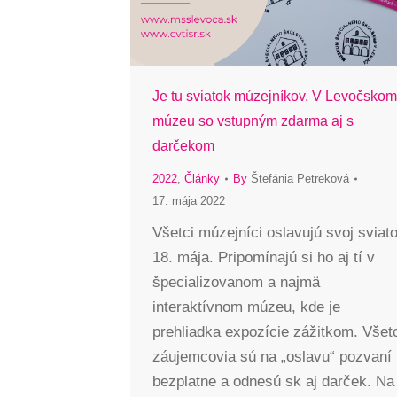
Je tu sviatok múzejníkov. V Levočskom
múzeu so vstupným zdarma aj s
darčekom
2022
,
Články
By
Štefánia Petreková
17. mája 2022
Všetci múzejníci oslavujú svoj sviat
18. mája. Pripomínajú si ho aj tí v
špecializovanom a najmä
interaktívnom múzeu, kde je
prehliadka expozície zážitkom. Všet
záujemcovia sú na „oslavu“ pozvaní
bezplatne a odnesú sk aj darček. Na