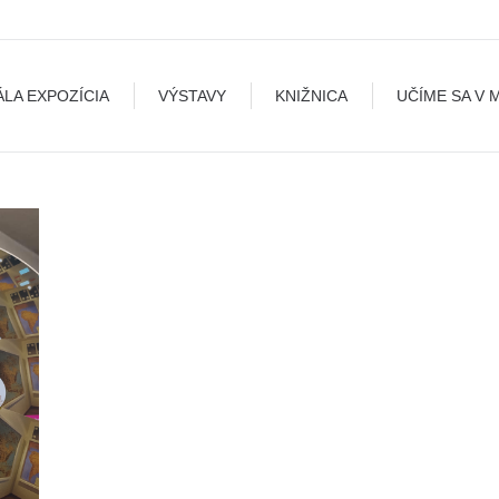
A
VÝSTAVY
KNIŽNICA
UČÍME SA V MÚZEU
B
ÁLA EXPOZÍCIA
VÝSTAVY
KNIŽNICA
UČÍME SA V 