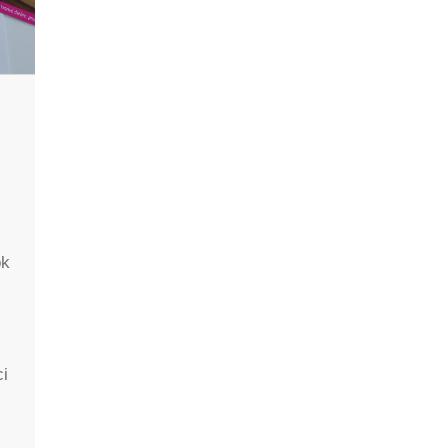
ok
ci