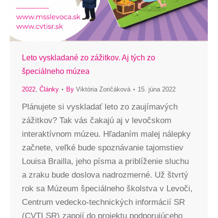
Leto vyskladané zo zážitkov. Aj tých zo
špeciálneho múzea
2022
,
Články
By
Viktória Zoričáková
15. júna 2022
Plánujete si vyskladať leto zo zaujímavých
zážitkov? Tak vás čakajú aj v levočskom
interaktívnom múzeu. Hľadaním malej nálepky
začnete, veľké bude spoznávanie tajomstiev
Louisa Brailla, jeho písma a priblíženie sluchu
a zraku bude doslova nadrozmerné. Už štvrtý
rok sa Múzeum špeciálneho školstva v Levoči,
Centrum vedecko-technických informácií SR
(CVTI SR) zapojí do projektu podporujúceho