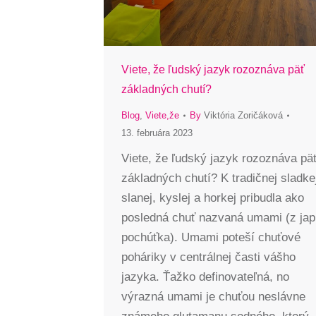
Viete, že ľudský jazyk rozoznáva päť
základných chutí?
Blog
,
Viete,že
By
Viktória Zoričáková
13. februára 2023
Viete, že ľudský jazyk rozoznáva pä
základných chutí? K tradičnej sladke
slanej, kyslej a horkej pribudla ako
posledná chuť nazvaná umami (z jap
pochúťka). Umami poteší chuťové
poháriky v centrálnej časti vášho
jazyka. Ťažko definovateľná, no
výrazná umami je chuťou neslávne