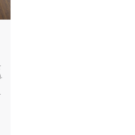
ť
j,
.