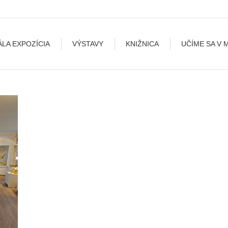
A
VÝSTAVY
KNIŽNICA
UČÍME SA V MÚZEU
B
ÁLA EXPOZÍCIA
VÝSTAVY
KNIŽNICA
UČÍME SA V 