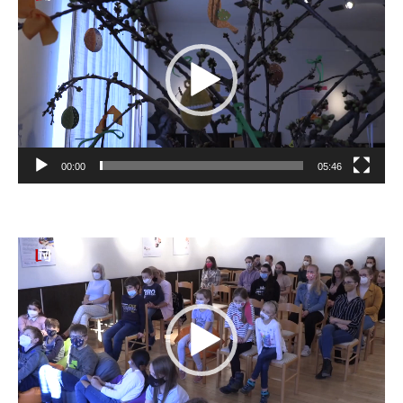
prehrávač
00:00
05:46
Video
prehrávač