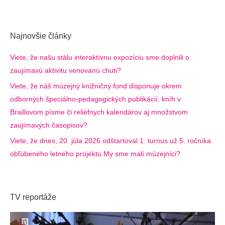
Najnovšie články
Viete, že našu stálu interaktívnu expozíciu sme doplnili o
zaujímavú aktivitu venovanú chuti?
Viete, že náš múzejný knižničný fond disponuje okrem
odborných špeciálno-pedagogických publikácií, kníh v
Braillovom písme či reliéfnych kalendárov aj množstvom
zaujímavých časopisov?
Viete, že dnes, 20. júla 2026 odštartoval 1. turnus už 5. ročníka
obľúbeného letného projektu My sme malí múzejníci?
TV reportáže
Video