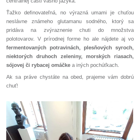
centrálnej časti vášho jazyka.
Ťažko definovateľná, no výrazná umami je chuťou
neslávne známeho glutamanu sodného, ktorý sa
pridáva na zvýraznenie chuti do množstva
polotovarov. V prírodnej forme ho ale nájdete aj vo
fermentovaných potravinách, plesňových syroch,
niektorých druhoch zeleniny, morských riasach,
sójovej či rybacej omáčke
a iných pochúťkach.
Ak sa práve chystáte na obed, prajeme vám dobrú
chuť!