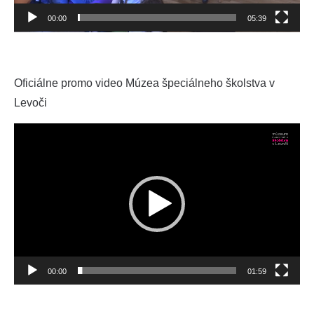
00:00
05:39
Oficiálne promo video Múzea špeciálneho školstva v
Levoči
Video
prehrávač
00:00
01:59