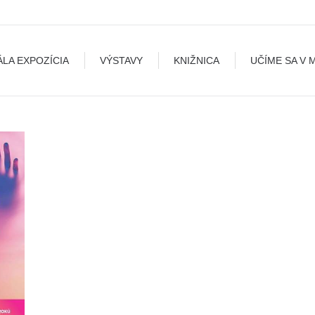
A
VÝSTAVY
KNIŽNICA
UČÍME SA V MÚZEU
B
ÁLA EXPOZÍCIA
VÝSTAVY
KNIŽNICA
UČÍME SA V 