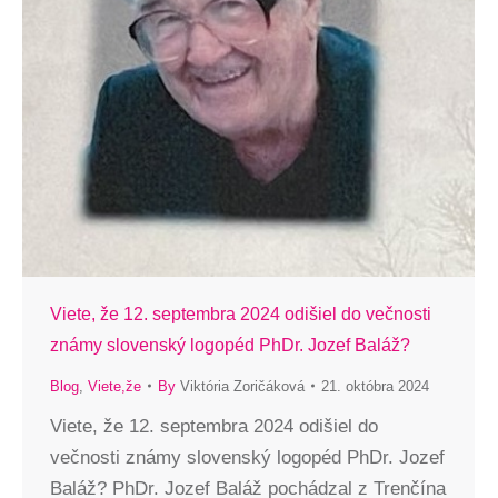
Viete, že 12. septembra 2024 odišiel do večnosti
známy slovenský logopéd PhDr. Jozef Baláž?
Blog
,
Viete,že
By
Viktória Zoričáková
21. októbra 2024
Viete, že 12. septembra 2024 odišiel do
večnosti známy slovenský logopéd PhDr. Jozef
Baláž? PhDr. Jozef Baláž pochádzal z Trenčína