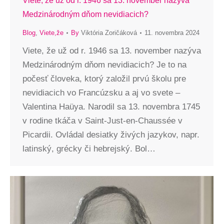
Viete, že už od r. 1946 sa 13. november nazýva
Medzinárodným dňom nevidiacich?
Blog
,
Viete,že
By
Viktória Zoričáková
11. novembra 2024
Viete, že už od r. 1946 sa 13. november nazýva
Medzinárodným dňom nevidiacich? Je to na
počesť človeka, ktorý založil prvú školu pre
nevidiacich vo Francúzsku a aj vo svete –
Valentina Haüya. Narodil sa 13. novembra 1745
v rodine tkáča v Saint-Just-en-Chaussée v
Picardii. Ovládal desiatky živých jazykov, napr.
latinský, grécky či hebrejský. Bol…