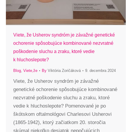
Viete, že Usherov syndróm je závažné genetické
ochorenie spôsobujúce kombinované nezvratné
poškodenie sluchu a zraku, ktoré vedie
k hluchoslepote?
Blog
,
Viete,že
By
Viktória Zoričáková
9. decembra 2024
Viete, že Usherov syndróm je závažné
genetické ochorenie spôsobujúce kombinované
nezvratné poškodenie sluchu a zraku, ktoré
vedie k hluchoslepote? Pomenované je po
škótskom oftalmológovi Charlesovi Usherovi
(1865-1942), ktorý začiatkom 20. storočia
skúmal niekoľko desiatok nepočujúcich