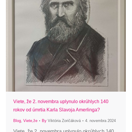
Viete, že 2. novembra uplynulo okrúhlych 140
rokov od úmrtia Karla Slavoja Amerlinga?
Blog
,
Viete,že
By
Viktória Zoričáková
4. novembra 2024
Viete, že 2. novembra uplynulo okrúhlych 140