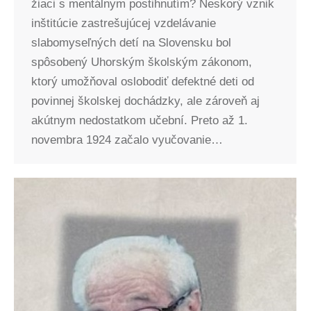
žiaci s mentálnym postihnutím? Neskorý vznik
inštitúcie zastrešujúcej vzdelávanie
slabomyseľných detí na Slovensku bol
spôsobený Uhorským školským zákonom,
ktorý umožňoval oslobodiť defektné deti od
povinnej školskej dochádzky, ale zároveň aj
akútnym nedostatkom učební. Preto až 1.
novembra 1924 začalo vyučovanie…