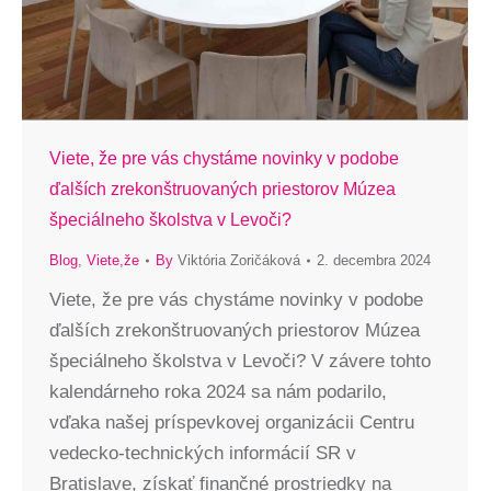
Viete, že pre vás chystáme novinky v podobe
ďalších zrekonštruovaných priestorov Múzea
špeciálneho školstva v Levoči?
Blog
,
Viete,že
By
Viktória Zoričáková
2. decembra 2024
Viete, že pre vás chystáme novinky v podobe
ďalších zrekonštruovaných priestorov Múzea
špeciálneho školstva v Levoči? V závere tohto
kalendárneho roka 2024 sa nám podarilo,
vďaka našej príspevkovej organizácii Centru
vedecko-technických informácií SR v
Bratislave, získať finančné prostriedky na