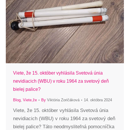
Viete, že 15. október vyhlásila Svetová únia
nevidiacich (WBU) v roku 1964 za svetový deň
bielej palice?
Blog
,
Viete,že
By
Viktória Zoričáková
14. októbra 2024
Viete, že 15. október vyhlásila Svetová únia
nevidiacich (WBU) v roku 1964 za svetový deň
bielej palice? Táto neodmysliteľná pomocníčka