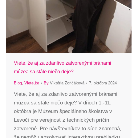
Viete, že aj za zdanlivo zatvorenými bránami
múzea sa stále niečo deje?
Blog
,
Viete,že
By
Viktória Zoričáková
7. októbra 2024
Viete, že aj za zdanlivo zatvorenými bránami
múzea sa stále niečo deje? V dňoch 1.-11.
októbra je Múzeum špeciálneho školstva v
Levoči pre verejnosť z technických príčin
zatvorené. Pre návštevníkov to síce znamená,
že nemôžu absolvovať interaktívnu prehliadku