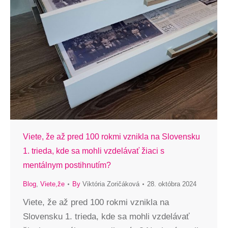
Viete, že až pred 100 rokmi vznikla na Slovensku
1. trieda, kde sa mohli vzdelávať žiaci s
mentálnym postihnutím?
Blog
,
Viete,že
By
Viktória Zoričáková
28. októbra 2024
Viete, že až pred 100 rokmi vznikla na
Slovensku 1. trieda, kde sa mohli vzdelávať