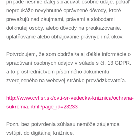
prípade nesmie ďalej spracúvať osobné údaje, pokiaľ
nepreukáže nevyhnutné oprávnené dôvody, ktoré
prevažujú nad záujmami, právami a slobodami
dotknutej osoby, alebo dôvody na preukazovanie,
uplatňovanie alebo obhajovanie právnych nárokov.
Potvrdzujem, že som obdržal/a aj ďalšie informácie o
spracúvaní osobných údajov v súlade s čl. 13 GDPR,
a to prostredníctvom písomného dokumentu
zverejneného na webovej stránke prevádzkovateľa.
http://www.cvtisr.sk/cvti-sr-vedecka-kniznica/ochrana-
sukromia.html?page_id=23233
Pozn. bez potvrdenia súhlasu nemôže záujemca
vstúpiť do digitálnej knižnice.