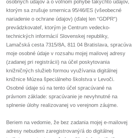
osobných údajov a o voľnom pohybe takýchto údajov,
ktorým sa zrušuje smernica 95/46/ES (všeobecné
nariadenie o ochrane údajov) (ďalej len “GDPR“)
prevádzkovateľ, ktorým je Centrum vedecko-
technických informácií Slovenskej republiky,
Lamačská cesta 7315/8A, 811 04 Bratislava, spracúva
moje osobné údaje v rozsahu mojej mailovej adresy
(zadanej pri registrácii) na účel poskytovania
knižničných služieb formou využívania digitálnej
knižnice Múzea špeciálneho školstva v Levoči.
Osobné údaje sú na tento účel spracúvané na
právnom základe: spracúvanie je nevyhnutné na
splnenie úlohy realizovanej vo verejnom záujme.
Beriem na vedomie, že bez zadania mojej e-mailovej
adresy nebudem zaregistrovaný/á do digitálnej