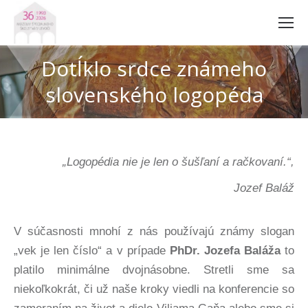
Dotĺklo srdce známeho
slovenského logopéda
„Logopédia nie je len o šušľaní a račkovaní.“,
Jozef Baláž
V súčasnosti mnohí z nás používajú známy slogan
„vek je len číslo“ a v prípade
PhDr. Jozefa Baláža
to
platilo minimálne dvojnásobne. Stretli sme sa
niekoľkokrát, či už naše kroky viedli na konferencie so