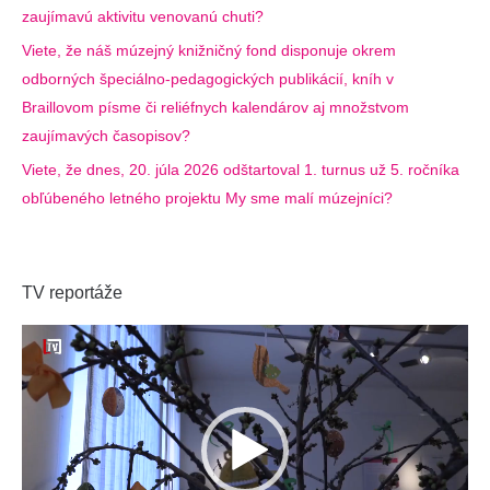
zaujímavú aktivitu venovanú chuti?
Viete, že náš múzejný knižničný fond disponuje okrem
odborných špeciálno-pedagogických publikácií, kníh v
Braillovom písme či reliéfnych kalendárov aj množstvom
zaujímavých časopisov?
Viete, že dnes, 20. júla 2026 odštartoval 1. turnus už 5. ročníka
obľúbeného letného projektu My sme malí múzejníci?
TV reportáže
Video
prehrávač