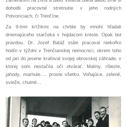
zameraním na život a dielo Viliama Gaňa alebo sme si
dohodli pracovné stretnutie v jeho rodných
Potvoriciach, či Trenčíne.
Za 9-timi krížikmi na chrbte by mnohí hľadali
driemajúceho starčeka v hojdacom kresle. Opak bol
pravdou. Dr. Jozef Baláž stále pracoval niekoľko
hodín v týždni v Trenčianskej nemocnici, okrem toho
od jari do jesene kraľoval svojej obrovskej záhrade, v
ktorej som nestačila oči otvárať. Maliny, ríbezle,
jahody, marhule…. proste všetko. Voňajúce, zelené,
svieže, chutné…