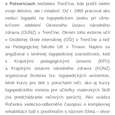
v Potvoriciach
neďaleko Trenčína, kde prežil nielen
svoje detstvo, ale i mladosť. Od r. 1960 pracoval ako
vedúci logopéd na logopedickom úseku pri ušno-
krčnom oddelení Okresného ústavu národného
zdravia (OÚNZ) v Trenčíne. Okrem toho externe učil
v Osobitnej škole internátnej (OŠI) v Trenčíne a tiež
na Pedagogickej fakulte UK v Trnave. Naplno sa
angažoval v terénnej logopedickej starostlivosti, keď
s Krajskými pedagogickými ústavmi (KPÚ)
a Krajskými ústavmi národného zdravia (KÚNZ)
organizoval školenia tzv. logopedických asistentov,
letné kurzy pre deti s poruchami reči, ako aj kurzy
logopedického minima pre učiteľky materských škôl
(na predchádzanie rečových porúch). Ako uvádza
Ročenka vedecko-odborného časopisu o komplexnej
rehabilitácii ľudí s postihnutím s názvom Efeta – otvor