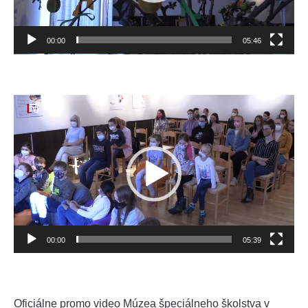
00:00
05:46
Video
prehrávač
00:00
05:39
Oficiálne promo video Múzea špeciálneho školstva v