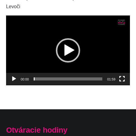
Levoči
Video
prehrávač
00:00
01:59
Otváracie hodiny