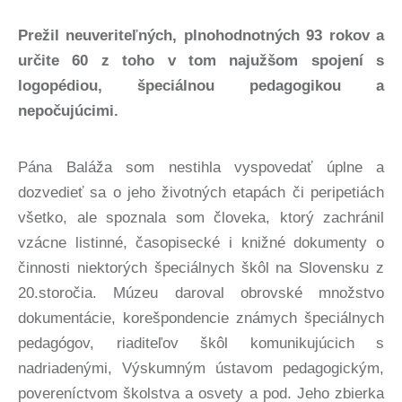
Prežil neuveriteľných, plnohodnotných 93 rokov a
určite 60 z toho v tom najužšom spojení s
logopédiou, špeciálnou pedagogikou a
nepočujúcimi.
Pána Baláža som nestihla vyspovedať úplne a
dozvedieť sa o jeho životných etapách či peripetiách
všetko, ale spoznala som človeka, ktorý zachránil
vzácne listinné, časopisecké i knižné dokumenty o
činnosti niektorých špeciálnych škôl na Slovensku z
20.storočia. Múzeu daroval obrovské množstvo
dokumentácie, korešpondencie známych špeciálnych
pedagógov, riaditeľov škôl komunikujúcich s
nadriadenými, Výskumným ústavom pedagogickým,
povereníctvom školstva a osvety a pod. Jeho zbierka