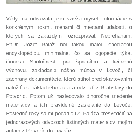
Vždy ma udivovala jeho svieža myseľ, informácie s
konkrétnymi rokmi, menami či mestami udalostí, o
ktorých sa zakaždým rozrozprával. Nepreháňam.
PhDr. Jozef Baláž bol takou malou chodiacou
encyklopédiou, minimálne, čo sa logopédie týka,
činnosti Spoločnosti pre špeciálnu a liečebnú
výchovu, zakladania nášho múzea v Levoči, či
záchrany dokumentácie, ktorú stihol pred skartovaním
naložiť do nákladného auta a odviezť z Bratislavy do
Potvoríc. Potom už nasledovalo dlhoročné triedenie
materiálov a ich pravidelné zasielanie do Levoče.
Posledné roky sa mi podarilo Dr. Baláža presvedčiť na
jednorazových odvozoch listinných materiálov mojím
autom z Potvoríc do Levoče.