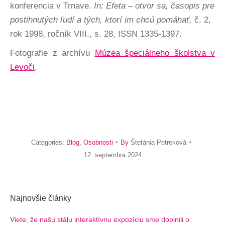
konferencia v Trnave.
In: Efeta – otvor sa, časopis pre
postihnutých ľudí a tých, ktorí im chcú pomáhať,
č. 2,
rok 1998, ročník VIII., s. 28, ISSN 1335-1397.
Fotografie z archívu
Múzea špeciálneho školstva v
Levoči
.
Categories:
Blog
,
Osobnosti
By
Štefánia Petreková
12. septembra 2024
Najnovšie články
Viete, že našu stálu interaktívnu expozíciu sme doplnili o