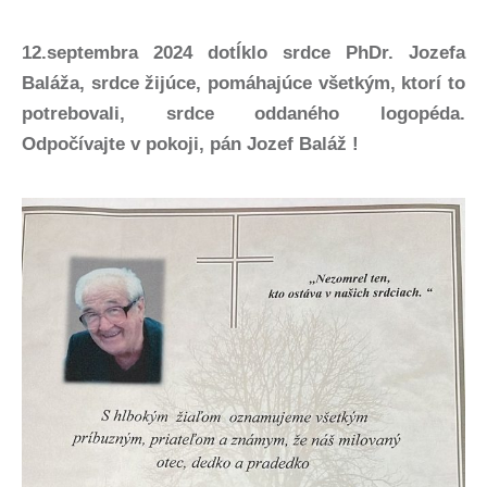
12.septembra 2024 dotĺklo srdce PhDr. Jozefa
Baláža, srdce žijúce, pomáhajúce všetkým, ktorí to
potrebovali, srdce oddaného logopéda.
Odpočívajte v pokoji, pán Jozef Baláž !