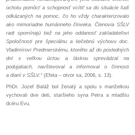
ochotu pomôcť a schopnosť vcítiť sa do situácie ľudí
odkázaných na pomoc, čo ho vždy charakterizovalo
ako mimoriadne humánneho človeka. Členovia SŠLV
radi spomínajú tiež na jeho oddanosť zakladateľovi
Spoločnosti pre špeciálnu a liečebnú výchovu doc.
Vladimírovi Predmerskému, ktorého až do posledných
dní s veľkou úctou a láskou sprevádzal na
podujatiach, navštevoval a informoval o činnosti
a dianí v SŠLV.“
(Efeta – otvor sa, 2006, s. 13).
PhDr. Jozef Baláž bol ženatý a spolu s manželkou
vychovali dve deti, staršieho syna Petra a mladšiu
dcéru Evu.