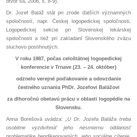
otvor sa, 2006, s. 8-9).
Dr. Jozef Baláž stál pri zrode ďalších významných
spoločností, napr. Českej logopedickej spoločnosti,
Logopedickej sekcie pri Slovenskej lekárskej
spoločnosti a tiež pri zakladaní Slovenského zväzu
sluchovo postihnutých.
V roku 1987, počas celoštátnej logopedickej
konferencie v Trnave (23. – 24. október)
odznelo verejné poďakovanie a odovzdanie
čestného uznania PhDr. Jozefovi Balážovi
za dlhoročnú obetavú prácu v oblasti logopédie na
Slovensku.
Anna Borešová uvádza:
„U Dr. Jozefa Baláža treba
osobitne vyzdvihnúť jeho nesmiernu oddanosť
problematike hendikepovaných, jeho sociálne cítenie,