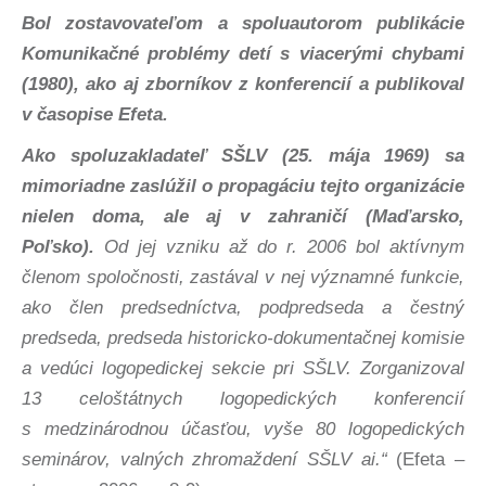
Bol zostavovateľom a spoluautorom publikácie
Komunikačné problémy detí s viacerými chybami
(1980), ako aj zborníkov z konferencií a publikoval
v časopise Efeta.
Ako spoluzakladateľ SŠLV (25. mája 1969) sa
mimoriadne zaslúžil o propagáciu tejto organizácie
nielen doma, ale aj v zahraničí (Maďarsko,
Poľsko).
Od jej vzniku až do r. 2006 bol aktívnym
členom spoločnosti, zastával v nej významné funkcie,
ako člen predsedníctva, podpredseda a čestný
predseda, predseda historicko-dokumentačnej komisie
a vedúci logopedickej sekcie pri SŠLV. Zorganizoval
13 celoštátnych logopedických konferencií
s medzinárodnou účasťou, vyše 80 logopedických
seminárov, valných zhromaždení SŠLV ai.“
(Efeta –