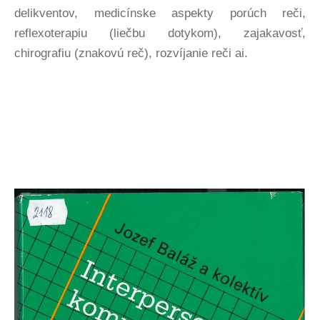
delikventov, medicínske aspekty porúch reči,
reflexoterapiu (liečbu dotykom), zajakavosť,
chirografiu (znakovú reč), rozvíjanie reči ai.