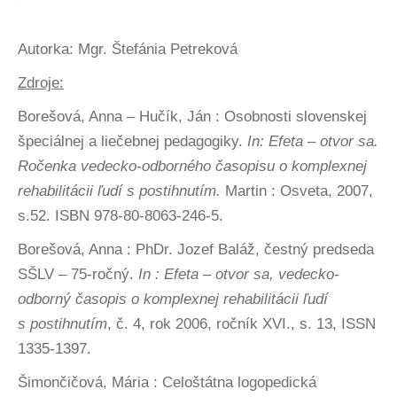
Autorka: Mgr. Štefánia Petreková
Zdroje:
Borešová, Anna – Hučík, Ján : Osobnosti slovenskej
špeciálnej a liečebnej pedagogiky.
In: Efeta – otvor sa.
Ročenka vedecko-odborného časopisu o komplexnej
rehabilitácii ľudí s postihnutím.
Martin : Osveta, 2007,
s.52. ISBN 978-80-8063-246-5.
Borešová, Anna : PhDr. Jozef Baláž, čestný predseda
SŠLV – 75-ročný.
In : Efeta – otvor sa, vedecko-
odborný časopis o komplexnej rehabilitácii ľudí
s postihnutím
, č. 4, rok 2006, ročník XVI., s. 13, ISSN
1335-1397.
Šimončičová, Mária : Celoštátna logopedická