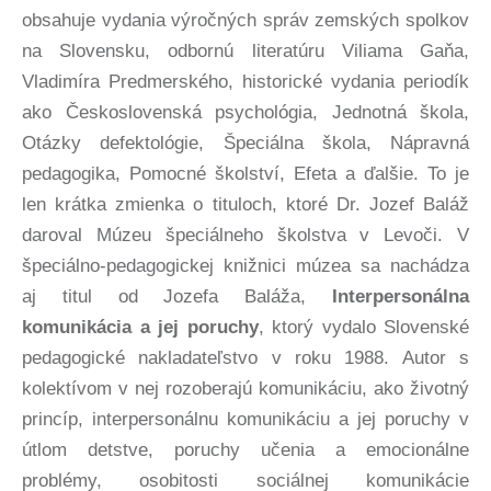
obsahuje vydania výročných správ zemských spolkov
na Slovensku, odbornú literatúru Viliama Gaňa,
Vladimíra Predmerského, historické vydania periodík
ako Československá psychológia, Jednotná škola,
Otázky defektológie, Špeciálna škola, Nápravná
pedagogika, Pomocné školství, Efeta a ďalšie. To je
len krátka zmienka o tituloch, ktoré Dr. Jozef Baláž
daroval Múzeu špeciálneho školstva v Levoči. V
špeciálno-pedagogickej knižnici múzea sa nachádza
aj titul od Jozefa Baláža,
Interpersonálna
komunikácia a jej poruchy
, ktorý vydalo Slovenské
pedagogické nakladateľstvo v roku 1988. Autor s
kolektívom v nej rozoberajú komunikáciu, ako životný
princíp, interpersonálnu komunikáciu a jej poruchy v
útlom detstve, poruchy učenia a emocionálne
problémy, osobitosti sociálnej komunikácie