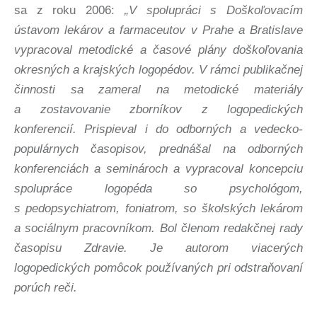
sa z roku 2006:
„V spolupráci s Doškoľovacím
ústavom lekárov a farmaceutov v Prahe a Bratislave
vypracoval metodické a časové plány doškoľovania
okresných a krajských logopédov. V rámci publikačnej
činnosti sa zameral na metodické materiály
a zostavovanie zborníkov z logopedických
konferencií. Prispieval i do odborných a vedecko-
populárnych časopisov, prednášal na odborných
konferenciách a seminároch a vypracoval koncepciu
spolupráce logopéda so psychológom,
s pedopsychiatrom, foniatrom, so školských lekárom
a sociálnym pracovníkom. Bol členom redakčnej rady
časopisu Zdravie. Je autorom viacerých
logopedických pomôcok používaných pri odstraňovaní
porúch reči.