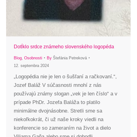
Dotĺklo srdce známeho slovenského logopéda
Blog
,
Osobnosti
By
Štefánia Petreková
12. septembra 2024
„Logopédia nie je len o šušľaní a račkovaní.“,
Jozef Baláž V súčasnosti mnohí z nás
používajú známy slogan „vek je len číslo“ a v
prípade PhDr. Jozefa Baláža to platilo
minimálne dvojnásobne. Stretli sme sa
niekoľkokrát, či už naše kroky viedli na
konferencie so zameraním na život a dielo
Viliama Gaňa alebo sme si dohodli…