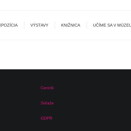
VÝSTAVY
KNIŽNICA
UČÍME SA V MÚZEU
BLO
XPOZÍCIA
VÝSTAVY
KNIŽNICA
UČÍME SA V MÚZE
Cenník
Súťaže
GDPR