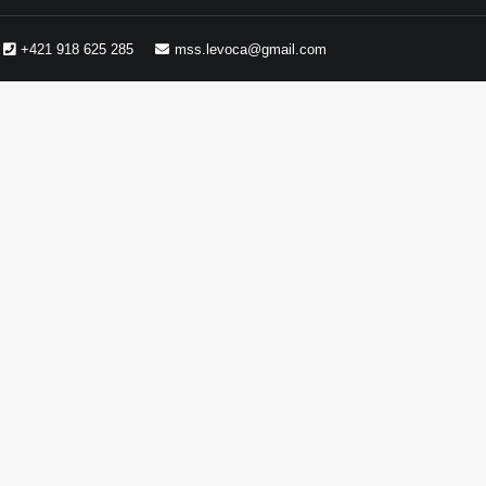
+421 918 625 285
mss.levoca@gmail.com