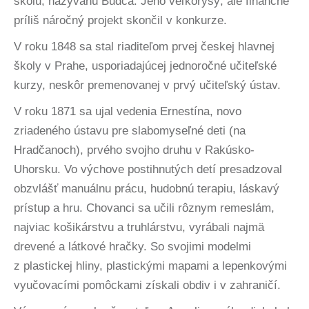
školu, nazývanú Budča. Jeho veľkorysý, ale finančne
príliš náročný projekt skončil v konkurze.
V roku 1848 sa stal riaditeľom prvej českej hlavnej
školy v Prahe, usporiadajúcej jednoročné učiteľské
kurzy, neskôr premenovanej v prvý učiteľský ústav.
V roku 1871 sa ujal vedenia Ernestína, novo
zriadeného ústavu pre slabomyseľné deti (na
Hradčanoch), prvého svojho druhu v Rakúsko-
Uhorsku. Vo výchove postihnutých detí presadzoval
obzvlášť manuálnu prácu, hudobnú terapiu, láskavý
prístup a hru. Chovanci sa učili rôznym remeslám,
najviac košikárstvu a truhlárstvu, vyrábali najmä
drevené a látkové hračky. So svojimi modelmi
z plastickej hliny, plastickými mapami a lepenkovými
vyučovacími pomôckami získali obdiv i v zahraničí.