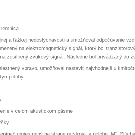
Kremnica
rednej a ťažkej nedoslýchavosti a umožňoval odpočúvanie vz
 menený na elektromagnetický signál, ktorý bol tranzistor
na zosilnený zvukový signál. Následne bol privádzaný do z
miestnený vpravo, umožňoval nastaviť najvhodnejšiu kmitočt
tyri polohy:
y
lnenie v celom akustickom pásme
ýšky
pínač umiestnený na strane prístroja, v polohe „M“. Slúcha