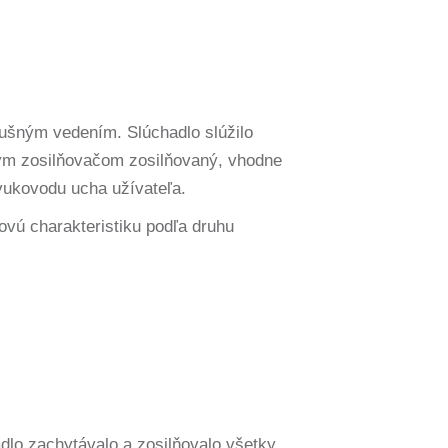
dušným vedením. Slúchadlo slúžilo
ovým zosilňovačom zosilňovaný, vhodne
vukovodu ucha užívateľa.
ovú charakteristiku podľa druhu
dlo zachytávalo a zosilňovalo všetky