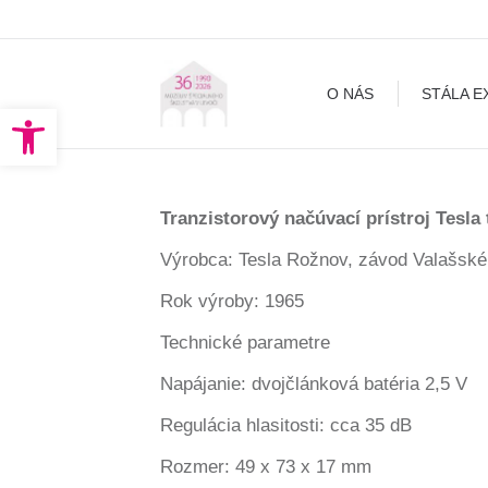
O NÁS
STÁLA EXPOZÍCIA
O NÁS
STÁLA E
Open toolbar
Tranzistorový načúvací prístroj Tesla
Výrobca: Tesla Rožnov, závod Valašské
Rok výroby: 1965
Technické parametre
Napájanie: dvojčlánková batéria 2,5 V
Regulácia hlasitosti: cca 35 dB
Rozmer: 49 x 73 x 17 mm