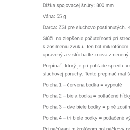
Dĺžka spojovacej šnúry: 800 mm
Váha: 55 g
Darca: ZŠI pre sluchovo postihnutých, 
Slúžil na zlepšenie počuteľnosti pri st
k zosilneniu zvuku. Ten bol mikrofónom
upravený a v slúchadle znova zmenený 
Prepínač, ktorý je pri pohľade spredu u
sluchovej poruchy. Tento prepínač mal š
Poloha 1 – červená bodka = vypnuté
Poloha 2 – biela bodka = potlačené hĺbk
Poloha 3 – dve biele bodky = plné zosi
Poloha 4 – tri biele bodky = potlačené v
Pri načúvaní mikrofónom bol páčkový pre