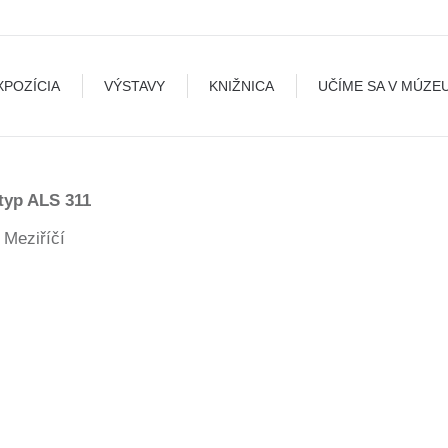
VÝSTAVY
KNIŽNICA
UČÍME SA V MÚZEU
BLO
XPOZÍCIA
VÝSTAVY
KNIŽNICA
UČÍME SA V MÚZE
 typ ALS 311
 Meziříčí