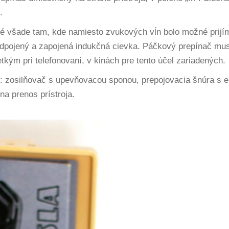
.
 všade tam, kde namiesto zvukových vĺn bolo možné prijím
odpojený a zapojená indukčná cievka. Páčkový prepínač mus
kým pri telefonovaní, v kinách pre tento účel zariadených.
il: zosilňovač s upevňovacou sponou, prepojovacia šnúra s
a prenos prístroja.