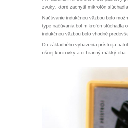
zvuky, ktoré zachytil mikrofón slúchadla
Načúvanie indukčnou väzbou bolo možné
type načúvania bol mikrofón slúchadla 
indukčnou väzbou bolo vhodné predovšet
Do základného vybavenia prístroja patr
ušnej koncovky a ochranný mäkký obal n