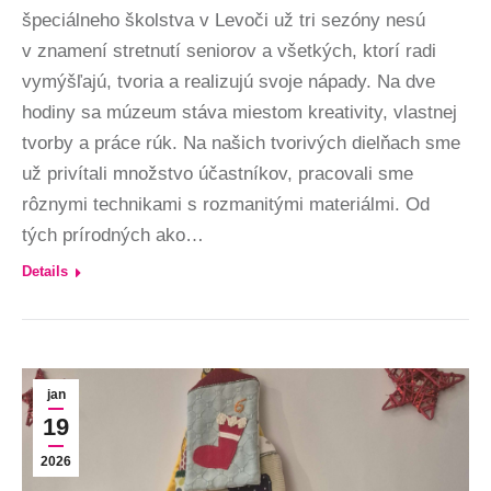
špeciálneho školstva v Levoči už tri sezóny nesú
v znamení stretnutí seniorov a všetkých, ktorí radi
vymýšľajú, tvoria a realizujú svoje nápady. Na dve
hodiny sa múzeum stáva miestom kreativity, vlastnej
tvorby a práce rúk. Na našich tvorivých dielňach sme
už privítali množstvo účastníkov, pracovali sme
rôznymi technikami s rozmanitými materiálmi. Od
tých prírodných ako…
Details
jan
19
2026