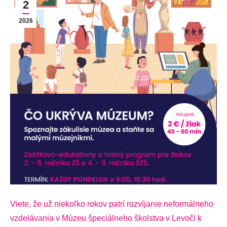
2
2026
Viete, že už niekoľko rokov patrí rozvíjanie neformálneho
vzdelávania v Múzeu špeciálneho školstva v Levoči k