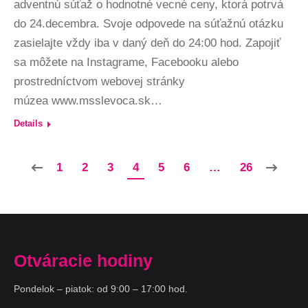
adventnú súťaž o hodnotné vecné ceny, ktorá potrvá
do 24.decembra. Svoje odpovede na súťažnú otázku
zasielajte vždy iba v daný deň do 24:00 hod. Zapojiť
sa môžete na Instagrame, Facebooku alebo
prostredníctvom webovej stránky
múzea www.msslevoca.sk…
Details
1
2
3
4
5
6
…
26
Otváracie hodiny
Pondelok – piatok: od 9:00 – 17:00 hod.