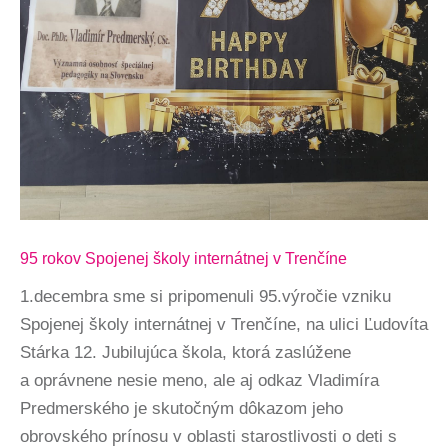
95 rokov Spojenej školy internátnej v Trenčíne
1.decembra sme si pripomenuli 95.výročie vzniku
Spojenej školy internátnej v Trenčíne, na ulici Ľudovíta
Stárka 12. Jubilujúca škola, ktorá zaslúžene
a oprávnene nesie meno, ale aj odkaz Vladimíra
Predmerského je skutočným dôkazom jeho
obrovského prínosu v oblasti starostlivosti o deti s