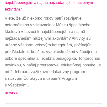
najobľúbenejším a najmä najžiadanejším múzejným
aktivitám?
Viete, že už niekoľko rokov patrí rozvíjanie
neformálneho vzdelávania v Múzeu špeciálneho
školstva v Levoči k najobľúbenejším a najmä
najžiadanejším múzejným aktivitám? Aktivity sú
určené všetkým vekovým kategóriám, počínajúc
predškolákmi, končiac vysokoškolákmi v študijnom
odbore špeciálna a liečebná pedagogika. Tohtoročnou
novinkou, v našej programovej edukatívnej ponuke, je
od 2. februára zážitkovo-edukatívny program
s názvom Čo ukrýva múzeum? Program
s výstižným…
Details