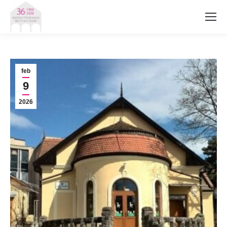
feb
9
2026