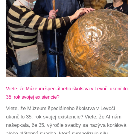
Viete, že Múzeum špeciálneho školstva v Levoči ukončilo
35. rok svojej existencie?
Viete, že Múzeum špeciálneho školstva v Levoči
ukončilo 35. rok svojej existencie? Viete, že AI nám
našepkala, že 35. výročie svadby sa nazýva korálová
alebo plátenná svadba, ktorá symbolizuje silu,