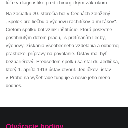
lúče v diagnostike pred chirurgickým zákrokom.
Na začiatku 20. storočia bol v Čechách založený
„Spolok pre liečbu a výchovu rachitíkov a mrzákov“.
Cieľom spolku bol vznik inštitúcie, ktorá poskytne
postihnutým deťom prácu,
s prelínaním liečby,
výchovy, získania všeobecného vzdelania a odbornej
praktickej prípravy na povolanie. Ústav mal byť
bezbariérový. Predsedom spolku sa stal dr. Jedlička,
ktorý 1. apríla 1913 ústav otvoril. Jedličkov ústav
v Prahe na Vyšehrade funguje a nesie jeho meno
dodnes.
Otváracie hodiny