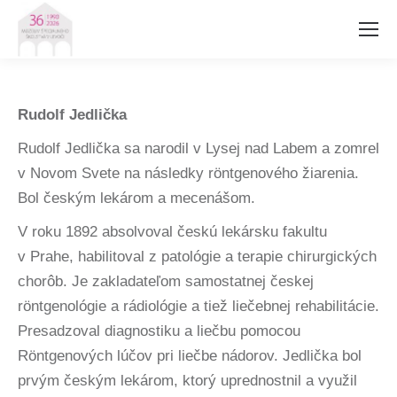
Rudolf Jedlička
Rudolf Jedlička sa narodil v Lysej nad Labem a zomrel
v Novom Svete na následky röntgenového žiarenia.
Bol českým lekárom a mecenášom.
V roku 1892 absolvoval českú lekársku fakultu
v Prahe, habilitoval z patológie a terapie chirurgických
chorôb. Je zakladateľom samostatnej českej
röntgenológie a rádiológie a tiež liečebnej rehabilitácie.
Presadzoval diagnostiku a liečbu pomocou
Röntgenových lúčov pri liečbe nádorov. Jedlička bol
prvým českým lekárom, ktorý uprednostnil a využil