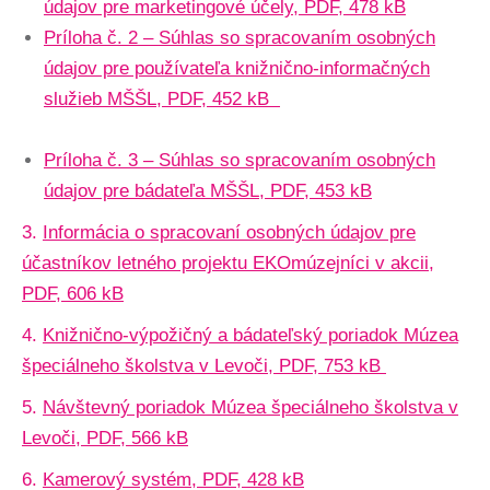
údajov pre marketingové účely, PDF, 478 kB
Príloha č. 2 – Súhlas so spracovaním osobných
údajov pre používateľa knižnično-informačných
služieb MŠŠL, PDF, 452 kB
Príloha č. 3 – Súhlas so spracovaním osobných
údajov pre bádateľa MŠŠL, PDF, 453 kB
3.
Informácia o spracovaní osobných údajov pre
účastníkov letného projektu EKOmúzejníci v akcii,
PDF, 606 kB
4.
Knižnično-výpožičný a bádateľský poriadok Múzea
špeciálneho školstva v Levoči, PDF, 753 kB
5.
Návštevný poriadok Múzea špeciálneho školstva v
Levoči, PDF, 566 kB
6.
Kamerový systém, PDF, 428 kB