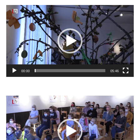
Video
prehrávač
00:00
05:46
Video
prehrávač