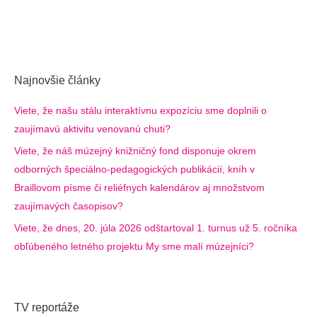
Najnovšie články
Viete, že našu stálu interaktívnu expozíciu sme doplnili o
zaujímavú aktivitu venovanú chuti?
Viete, že náš múzejný knižničný fond disponuje okrem
odborných špeciálno-pedagogických publikácií, kníh v
Braillovom písme či reliéfnych kalendárov aj množstvom
zaujímavých časopisov?
Viete, že dnes, 20. júla 2026 odštartoval 1. turnus už 5. ročníka
obľúbeného letného projektu My sme malí múzejníci?
TV reportáže