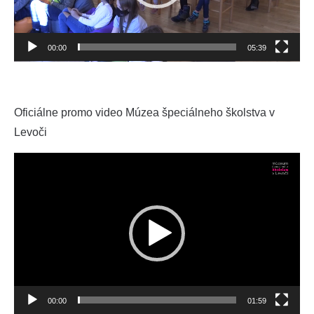
00:00
05:39
Oficiálne promo video Múzea špeciálneho školstva v
Levoči
Video
prehrávač
00:00
01:59