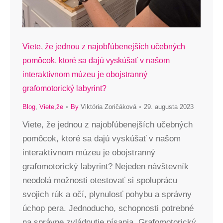
Viete, že jednou z najobľúbenejších učebných
pomôcok, ktoré sa dajú vyskúšať v našom
interaktívnom múzeu je obojstranný
grafomotorický labyrint?
Blog
,
Viete,že
By
Viktória Zoričáková
29. augusta 2023
Viete, že jednou z najobľúbenejších učebných
pomôcok, ktoré sa dajú vyskúšať v našom
interaktívnom múzeu je obojstranný
grafomotorický labyrint? Nejeden návštevník
neodolá možnosti otestovať si spoluprácu
svojich rúk a očí, plynulosť pohybu a správny
úchop pera. Jednoducho, schopnosti potrebné
na správne zvládnutie písania. Grafomotorický