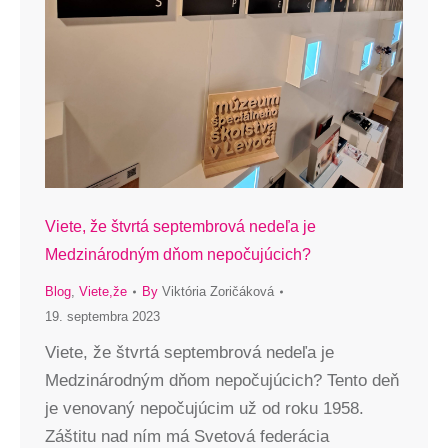
Viete, že štvrtá septembrová nedeľa je
Medzinárodným dňom nepočujúcich?
Blog
,
Viete,že
By
Viktória Zoričáková
19. septembra 2023
Viete, že štvrtá septembrová nedeľa je
Medzinárodným dňom nepočujúcich? Tento deň
je venovaný nepočujúcim už od roku 1958.
Záštitu nad ním má Svetová federácia