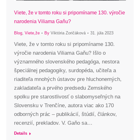
Viete, že v tomto roku si pripomíname 130. výročie
narodenia Viliama Gaňu?
Blog
,
Viete,že
By
Viktória Zoričáková
31. júla 2023
Viete, že v tomto roku si pripomíname 130.
výročie narodenia Viliama Gaňu? Išlo o
významného slovenského pedagóga, nestora
špeciálnej pedagogiky, surdopéda, učiteľa a
riaditeľa mnohých ústavov pre hluchonemých,
zakladateľa a prvého predsedu Zemského
spolku pre starostlivosť o slabomyseľných na
Slovensku v Trenčíne, autora viac ako 170
odborných prác – publikácií, štúdií, článkov,
recenzií, prekladov. V. Gaňo sa…
Details