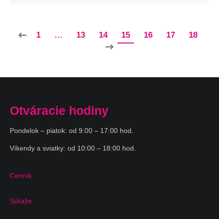
1
…
13
14
15
16
17
18
Otváracie hodiny
Pondelok – piatok: od 9:00 – 17:00 hod.
Víkendy a sviatky: od 10:00 – 18:00 hod.
Cenník
Súťaže