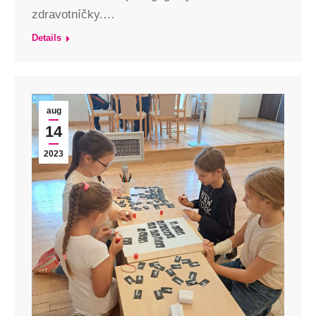
zdravotníčky.…
Details
aug
14
2023