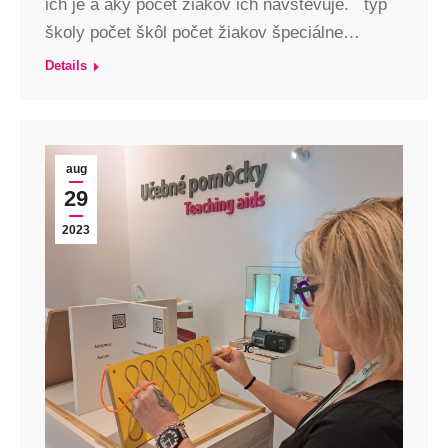
ich je a aký počet žiakov ich navštevuje. typ
školy počet škôl počet žiakov špeciálne…
Details
aug
29
2023