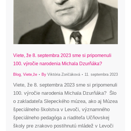
Viete, že 8. septembra 2023 sme si pripomenuli
100. výročie narodenia Michala Dzurňáka?
Blog
,
Viete,že
By
Viktória Zoričáková
11. septembra 2023
Viete, že 8. septembra 2023 sme si pripomenuli
100. výročie narodenia Michala Dzurňáka? Šlo
o zakladateľa Slepeckého múzea, ako aj Múzea
špeciálneho školstva v Levoči, významného
špeciálneho pedagóga a riaditeľa Učňovskej
školy pre zrakovo postihnutú mládež v Levoči