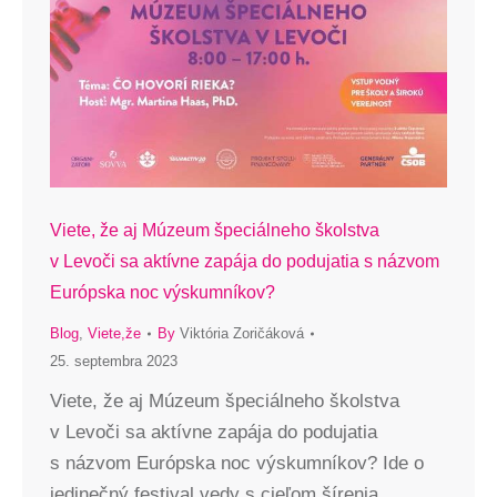
Viete, že aj Múzeum špeciálneho školstva
v Levoči sa aktívne zapája do podujatia s názvom
Európska noc výskumníkov?
Blog
,
Viete,že
By
Viktória Zoričáková
25. septembra 2023
Viete, že aj Múzeum špeciálneho školstva
v Levoči sa aktívne zapája do podujatia
s názvom Európska noc výskumníkov? Ide o
jedinečný festival vedy s cieľom šírenia