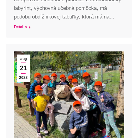
labyrint, výchovná učebná pomôcka, má
podobu obdĺžnikovej tabuľky, ktorá má na…
Details
aug
21
2023