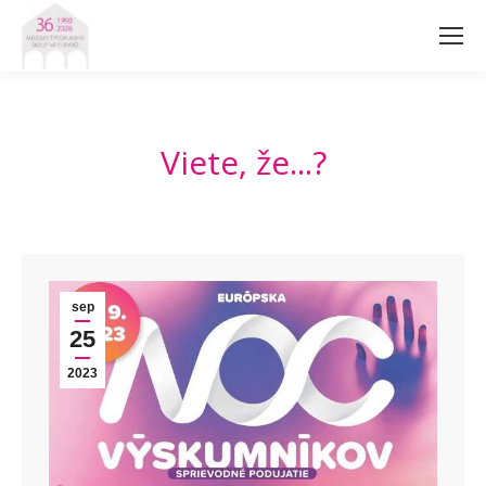
Viete, že...?
sep
25
2023