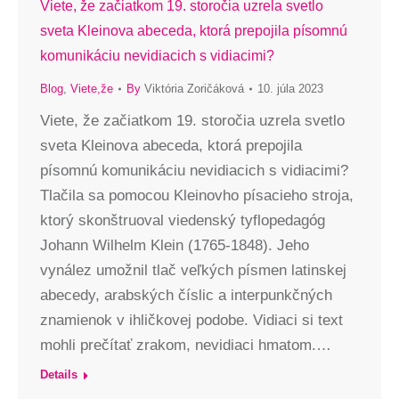
Viete, že začiatkom 19. storočia uzrela svetlo
sveta Kleinova abeceda, ktorá prepojila písomnú
komunikáciu nevidiacich s vidiacimi?
Blog
,
Viete,že
By
Viktória Zoričáková
10. júla 2023
Viete, že začiatkom 19. storočia uzrela svetlo
sveta Kleinova abeceda, ktorá prepojila
písomnú komunikáciu nevidiacich s vidiacimi?
Tlačila sa pomocou Kleinovho písacieho stroja,
ktorý skonštruoval viedenský tyflopedagóg
Johann Wilhelm Klein (1765-1848). Jeho
vynález umožnil tlač veľkých písmen latinskej
abecedy, arabských číslic a interpunkčných
znamienok v ihličkovej podobe. Vidiaci si text
mohli prečítať zrakom, nevidiaci hmatom.…
Details