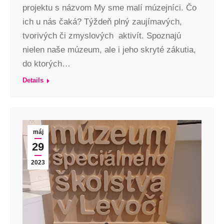
projektu s názvom My sme malí múzejníci. Čo
ich u nás čaká? Týždeň plný zaujímavých,
tvorivých či zmyslových aktivít. Spoznajú
nielen naše múzeum, ale i jeho skryté zákutia,
do ktorých…
Details
máj
29
2023