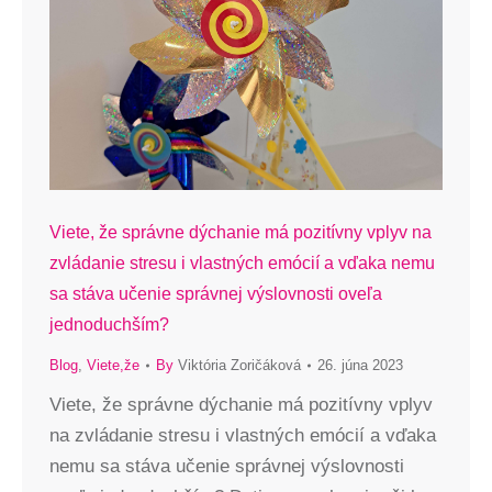
Viete, že správne dýchanie má pozitívny vplyv na
zvládanie stresu i vlastných emócií a vďaka nemu
sa stáva učenie správnej výslovnosti oveľa
jednoduchším?
Blog
,
Viete,že
By
Viktória Zoričáková
26. júna 2023
Viete, že správne dýchanie má pozitívny vplyv
na zvládanie stresu i vlastných emócií a vďaka
nemu sa stáva učenie správnej výslovnosti