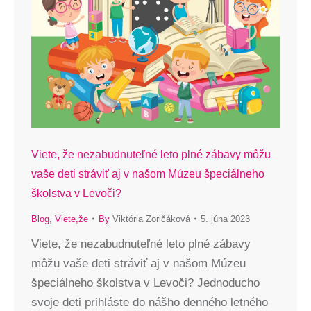
Viete, že nezabudnuteľné leto plné zábavy môžu
vaše deti stráviť aj v našom Múzeu špeciálneho
školstva v Levoči?
Blog
,
Viete,že
By
Viktória Zoričáková
5. júna 2023
Viete, že nezabudnuteľné leto plné zábavy
môžu vaše deti stráviť aj v našom Múzeu
špeciálneho školstva v Levoči? Jednoducho
svoje deti prihláste do nášho denného letného