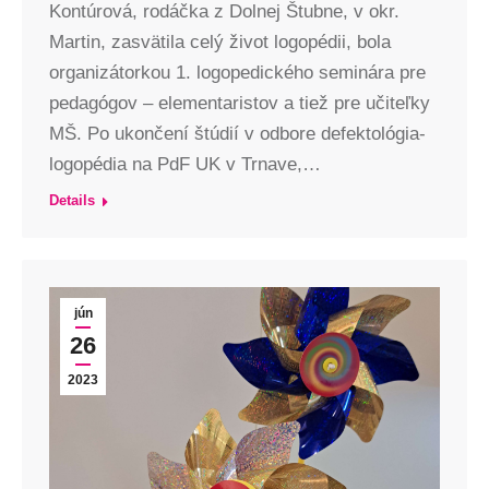
Kontúrová, rodáčka z Dolnej Štubne, v okr.
Martin, zasvätila celý život logopédii, bola
organizátorkou 1. logopedického seminára pre
pedagógov – elementaristov a tiež pre učiteľky
MŠ. Po ukončení štúdií v odbore defektológia-
logopédia na PdF UK v Trnave,…
Details
jún
26
2023