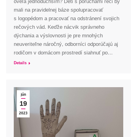
oveľa jednoduchším? Deti s poruchami reči by
mali na pravidelnej báze spolupracovať
s logopédom a pracovať na odstránení svojich
rečových vád. Keďže nácvik správneho
dýchania a výslovnosti je pre mnohých
neuveriteľne náročný, odborníci odporúčajú aj
rodičom v domácom prostredí siahnuť po…
Details
jún
19
2023