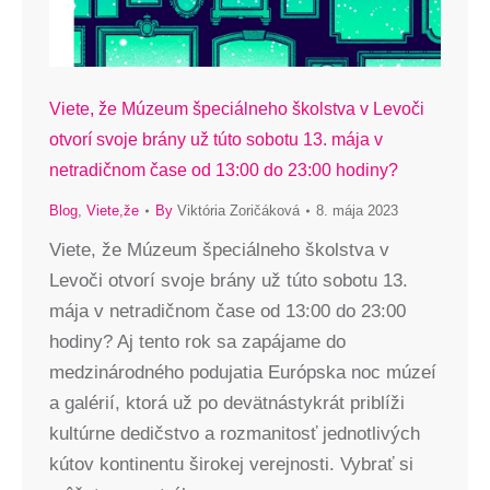
Viete, že Múzeum špeciálneho školstva v Levoči
otvorí svoje brány už túto sobotu 13. mája v
netradičnom čase od 13:00 do 23:00 hodiny?
Blog
,
Viete,že
By
Viktória Zoričáková
8. mája 2023
Viete, že Múzeum špeciálneho školstva v
Levoči otvorí svoje brány už túto sobotu 13.
mája v netradičnom čase od 13:00 do 23:00
hodiny? Aj tento rok sa zapájame do
medzinárodného podujatia Európska noc múzeí
a galérií, ktorá už po devätnástykrát priblíži
kultúrne dedičstvo a rozmanitosť jednotlivých
kútov kontinentu širokej verejnosti. Vybrať si