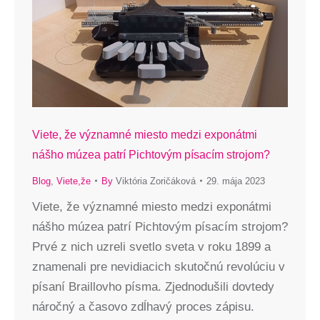
Viete, že významné miesto medzi exponátmi
nášho múzea patrí Pichtovým písacím strojom?
Blog
,
Viete,že
By
Viktória Zoričáková
29. mája 2023
Viete, že významné miesto medzi exponátmi
nášho múzea patrí Pichtovým písacím strojom?
Prvé z nich uzreli svetlo sveta v roku 1899 a
znamenali pre nevidiacich skutočnú revolúciu v
písaní Braillovho písma. Zjednodušili dovtedy
náročný a časovo zdĺhavý proces zápisu.