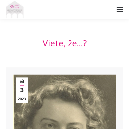
Viete, že...?
júl
3
2023