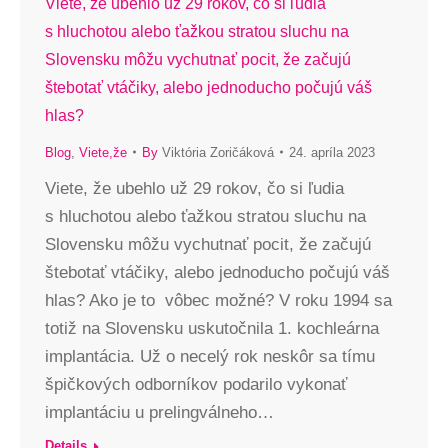
Viete, že ubehlo už 29 rokov, čo si ľudia
s hluchotou alebo ťažkou stratou sluchu na
Slovensku môžu vychutnať pocit, že začujú
štebotať vtáčiky, alebo jednoducho počujú váš
hlas?
Blog
,
Viete,že
By
Viktória Zoričáková
24. apríla 2023
Viete, že ubehlo už 29 rokov, čo si ľudia
s hluchotou alebo ťažkou stratou sluchu na
Slovensku môžu vychutnať pocit, že začujú
štebotať vtáčiky, alebo jednoducho počujú váš
hlas? Ako je to vôbec možné? V roku 1994 sa
totiž na Slovensku uskutočnila 1. kochleárna
implantácia. Už o necelý rok neskôr sa tímu
špičkových odborníkov podarilo vykonať
implantáciu u prelingválneho…
Details