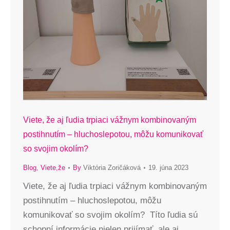
Viete, že aj ľudia trpiaci vážnym kombinovaným
postihnutím – hluchoslepotou, môžu komunikovať
so svojim okolím?
Blog
,
Viete,že
By
Viktória Zoričáková
19. júna 2023
Viete, že aj ľudia trpiaci vážnym kombinovaným
postihnutím – hluchoslepotou, môžu
komunikovať so svojim okolím? Títo ľudia sú
schopní informácie nielen prijímať, ale aj