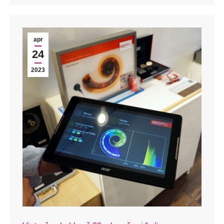
apr
24
2023