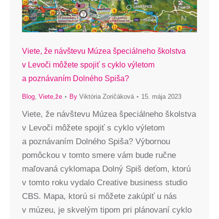
Viete, že návštevu Múzea špeciálneho školstva
v Levoči môžete spojiť s cyklo výletom
a poznávaním Dolného Spiša?
Blog
,
Viete,že
By
Viktória Zoričáková
15. mája 2023
Viete, že návštevu Múzea špeciálneho školstva
v Levoči môžete spojiť s cyklo výletom
a poznávaním Dolného Spiša? Výbornou
pomôckou v tomto smere vám bude ručne
maľovaná cyklomapa Dolný Spiš deťom, ktorú
v tomto roku vydalo Creative business studio
CBS. Mapa, ktorú si môžete zakúpiť u nás
v múzeu, je skvelým tipom pri plánovaní cyklo