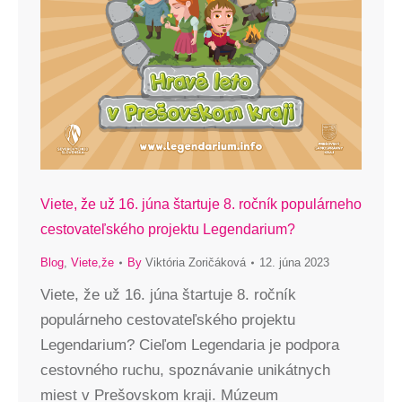
Viete, že už 16. júna štartuje 8. ročník populárneho
cestovateľského projektu Legendarium?
Blog
,
Viete,že
By
Viktória Zoričáková
12. júna 2023
Viete, že už 16. júna štartuje 8. ročník
populárneho cestovateľského projektu
Legendarium? Cieľom Legendaria je podpora
cestovného ruchu, spoznávanie unikátnych
miest v Prešovskom kraji. Múzeum