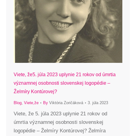
Viete, že5. júla 2023 uplynie 21 rokov od úmrtia
významnej osobnosti slovenskej logopédie –
Želmíry Kontúrovej?
Blog
,
Viete,že
By
Viktória Zoričáková
3. júla 2023
Viete, že 5. júla 2023 uplynie 21 rokov od
úmrtia významnej osobnosti slovenskej
logopédie – Želmíry Kontúrovej? Želmíra