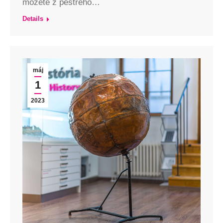
môžete z pestrého…
Details
máj
1
2023