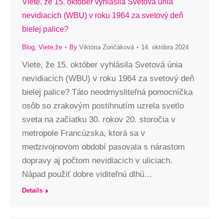
Viete, že 15. október vyhlásila Svetová únia
nevidiacich (WBU) v roku 1964 za svetový deň
bielej palice?
Blog
,
Viete,že
By
Viktória Zoričáková
14. októbra 2024
Viete, že 15. október vyhlásila Svetová únia
nevidiacich (WBU) v roku 1964 za svetový deň
bielej palice? Táto neodmysliteľná pomocníčka
osôb so zrakovým postihnutím uzrela svetlo
sveta na začiatku 30. rokov 20. storočia v
metropole Francúzska, ktorá sa v
medzivojnovom období pasovala s nárastom
dopravy aj počtom nevidiacich v uliciach.
Nápad použiť dobre viditeľnú dlhú…
Details