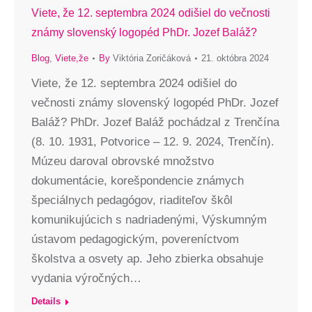
Viete, že 12. septembra 2024 odišiel do večnosti
známy slovenský logopéd PhDr. Jozef Baláž?
Blog
,
Viete,že
By
Viktória Zoričáková
21. októbra 2024
Viete, že 12. septembra 2024 odišiel do
večnosti známy slovenský logopéd PhDr. Jozef
Baláž? PhDr. Jozef Baláž pochádzal z Trenčína
(8. 10. 1931, Potvorice – 12. 9. 2024, Trenčín).
Múzeu daroval obrovské množstvo
dokumentácie, korešpondencie známych
špeciálnych pedagógov, riaditeľov škôl
komunikujúcich s nadriadenými, Výskumným
ústavom pedagogickým, povereníctvom
školstva a osvety ap. Jeho zbierka obsahuje
vydania výročných…
Details