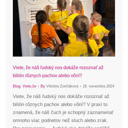
Viete, že náš ľudský nos dokáže rozoznať až
bilión rôznych pachov alebo vôní?
Blog
,
Viete,že
By
Viktória Zoričáková
18. novembra 2024
Viete, že náš ľudský nos dokáže rozoznať až
bilión rôznych pachov alebo vôní? V praxi to
znamená, že náš čuch je schopný zaznamenať
omnoho viac podnetov než sluch alebo zrak.