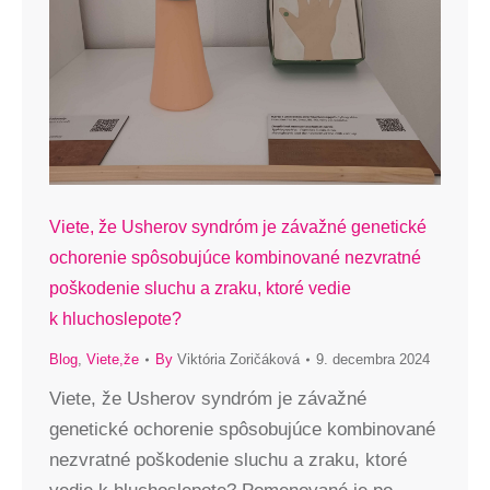
Viete, že Usherov syndróm je závažné genetické
ochorenie spôsobujúce kombinované nezvratné
poškodenie sluchu a zraku, ktoré vedie
k hluchoslepote?
Blog
,
Viete,že
By
Viktória Zoričáková
9. decembra 2024
Viete, že Usherov syndróm je závažné
genetické ochorenie spôsobujúce kombinované
nezvratné poškodenie sluchu a zraku, ktoré