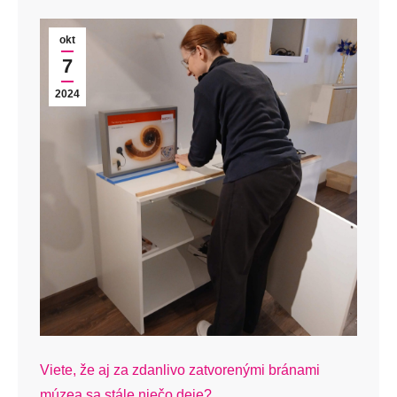
okt
7
2024
Viete, že aj za zdanlivo zatvorenými bránami
múzea sa stále niečo deje?