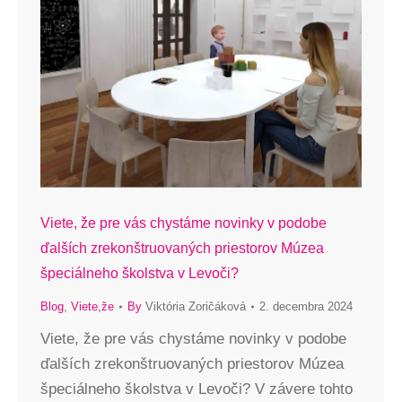
Viete, že pre vás chystáme novinky v podobe
ďalších zrekonštruovaných priestorov Múzea
špeciálneho školstva v Levoči?
Blog
,
Viete,že
By
Viktória Zoričáková
2. decembra 2024
Viete, že pre vás chystáme novinky v podobe
ďalších zrekonštruovaných priestorov Múzea
špeciálneho školstva v Levoči? V závere tohto