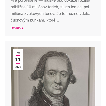
Pre porovnanie — ľudské oko dokáže rozlíšiť
približne 10 miliónov farieb, sluch len asi pol
milióna zvukových tónov. Je to možné vďaka
čuchovým bunkám, ktoré…
Details
nov
11
2024