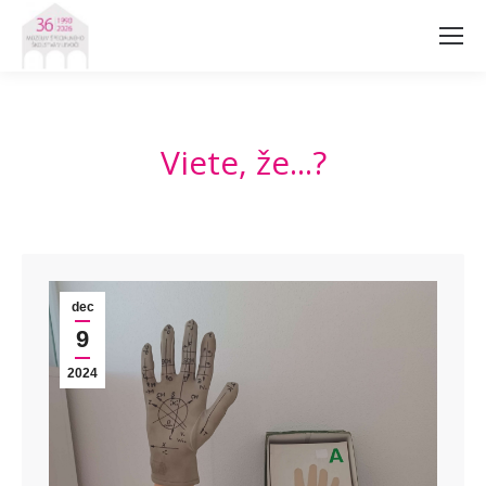
Viete, že...?
dec
9
2024