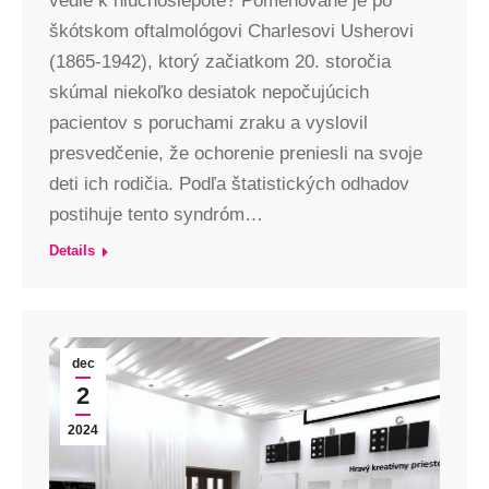
vedie k hluchoslepote? Pomenované je po
škótskom oftalmológovi Charlesovi Usherovi
(1865-1942), ktorý začiatkom 20. storočia
skúmal niekoľko desiatok nepočujúcich
pacientov s poruchami zraku a vyslovil
presvedčenie, že ochorenie preniesli na svoje
deti ich rodičia. Podľa štatistických odhadov
postihuje tento syndróm…
Details
dec
2
2024