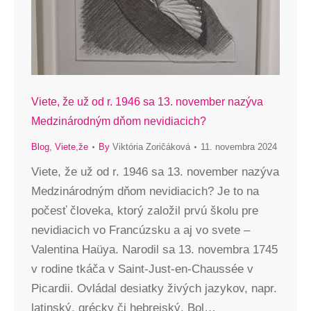
Viete, že už od r. 1946 sa 13. november nazýva
Medzinárodným dňom nevidiacich?
Blog
,
Viete,že
By
Viktória Zoričáková
11. novembra 2024
Viete, že už od r. 1946 sa 13. november nazýva
Medzinárodným dňom nevidiacich? Je to na
počesť človeka, ktorý založil prvú školu pre
nevidiacich vo Francúzsku a aj vo svete –
Valentina Haüya. Narodil sa 13. novembra 1745
v rodine tkáča v Saint-Just-en-Chaussée v
Picardii. Ovládal desiatky živých jazykov, napr.
latinský, grécky či hebrejský. Bol…