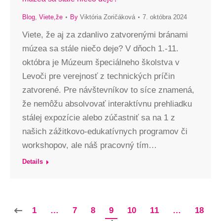
Blog
,
Viete,že
By
Viktória Zoričáková
7. októbra 2024
Viete, že aj za zdanlivo zatvorenými bránami
múzea sa stále niečo deje? V dňoch 1.-11.
októbra je Múzeum špeciálneho školstva v
Levoči pre verejnosť z technických príčin
zatvorené. Pre návštevníkov to síce znamená,
že nemôžu absolvovať interaktívnu prehliadku
stálej expozície alebo zúčastniť sa na 1 z
našich zážitkovo-edukatívnych programov či
workshopov, ale náš pracovný tím…
Details
1
…
7
8
9
10
11
…
18