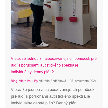
Viete, že jednou z najpoužívanejších pomôcok pre
ľudí s poruchami autistického spektra je
individuálny denný plán?
Blog
,
Viete,že
By
Viktória Zoričáková
25. novembra 2024
Viete, že jednou z najpoužívanejších pomôcok
pre ľudí s poruchami autistického spektra je
individuálny denný plán? Denný plán