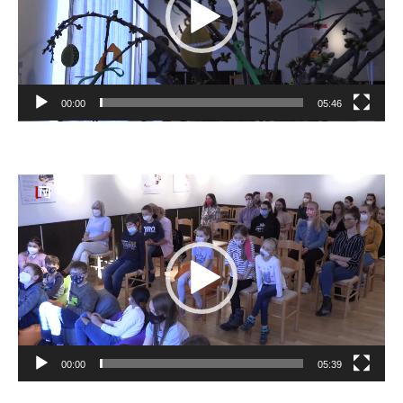
00:00
05:46
Video
prehrávač
00:00
05:39