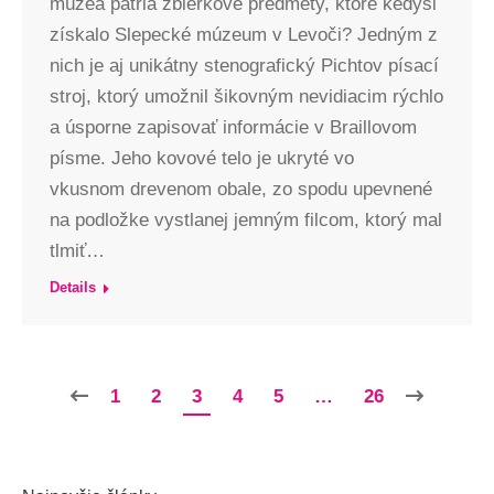
múzea patria zbierkové predmety, ktoré kedysi
získalo Slepecké múzeum v Levoči? Jedným z
nich je aj unikátny stenografický Pichtov písací
stroj, ktorý umožnil šikovným nevidiacim rýchlo
a úsporne zapisovať informácie v Braillovom
písme. Jeho kovové telo je ukryté vo
vkusnom drevenom obale, zo spodu upevnené
na podložke vystlanej jemným filcom, ktorý mal
tlmiť…
Details
1
2
3
4
5
…
26