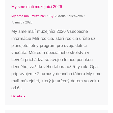
My sme malí múzejníci 2026
My sme malí múzejníci
By
Viktória Zoričáková
7. marca 2026
My sme malí múzejníci 2026 Všeobecné
informácie Milí rodičia, starí rodičia určite už
plánujete letný program pre svoje deti či
vnúčatá. Múzeum špeciálneho školstva v
Levoči prichádza so svojou letnou ponukou
denného, zážitkového tábora už 5-ty rok. Opäť
pripravujeme 2 turnusy denného tábora My sme
malí múzejníci, ktorý je určený deťom vo veku
od 6…
Details