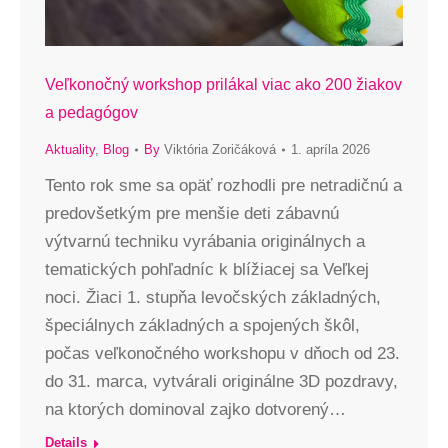
Veľkonočný workshop prilákal viac ako 200 žiakov
a pedagógov
Aktuality
,
Blog
By
Viktória Zoričáková
1. apríla 2026
Tento rok sme sa opäť rozhodli pre netradičnú a
predovšetkým pre menšie deti zábavnú
výtvarnú techniku vyrábania originálnych a
tematických pohľadníc k blížiacej sa Veľkej
noci. Žiaci 1. stupňa levočských základných,
špeciálnych základných a spojených škôl,
počas veľkonočného workshopu v dňoch od 23.
do 31. marca, vytvárali originálne 3D pozdravy,
na ktorých dominoval zajko dotvorený…
Details