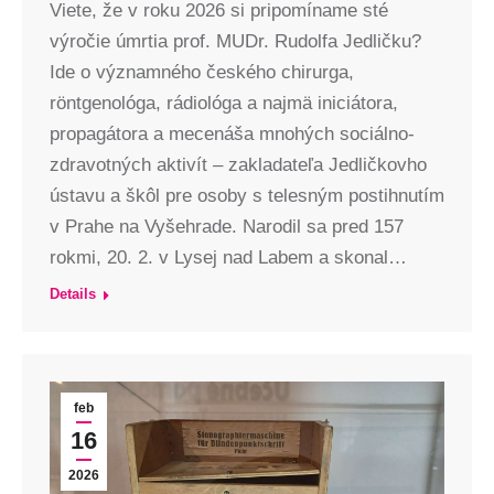
Viete, že v roku 2026 si pripomíname sté
výročie úmrtia prof. MUDr. Rudolfa Jedličku?
Ide o významného českého chirurga,
röntgenológa, rádiológa a najmä iniciátora,
propagátora a mecenáša mnohých sociálno-
zdravotných aktivít – zakladateľa Jedličkovho
ústavu a škôl pre osoby s telesným postihnutím
v Prahe na Vyšehrade. Narodil sa pred 157
rokmi, 20. 2. v Lysej nad Labem a skonal…
Details
feb
16
2026