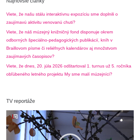
Najnovšie články
Viete, že našu stálu interaktívnu expozíciu sme doplnili o
zaujímavú aktivitu venovanú chuti?
Viete, že náš múzejný knižničný fond disponuje okrem
odborných špeciálno-pedagogických publikácií, kníh v
Braillovom písme či reliéfnych kalendárov aj množstvom
zaujímavých časopisov?
Viete, že dnes, 20. júla 2026 odštartoval 1. turnus už 5. ročníka
obľúbeného letného projektu My sme malí múzejníci?
TV reportáže
Video
prehrávač