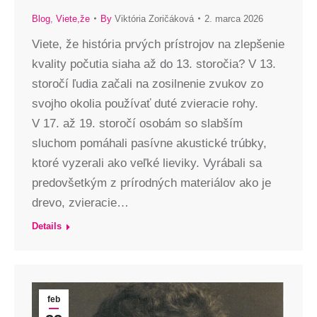
Blog
,
Viete,že
By
Viktória Zoričáková
2. marca 2026
Viete, že história prvých prístrojov na zlepšenie
kvality počutia siaha až do 13. storočia? V 13.
storočí ľudia začali na zosilnenie zvukov zo
svojho okolia používať duté zvieracie rohy.
V 17. až 19. storočí osobám so slabším
sluchom pomáhali pasívne akustické trúbky,
ktoré vyzerali ako veľké lieviky. Vyrábali sa
predovšetkým z prírodných materiálov ako je
drevo, zvieracie…
Details
feb