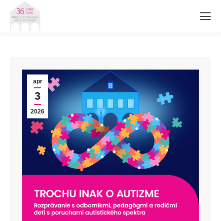
apr
3
2026