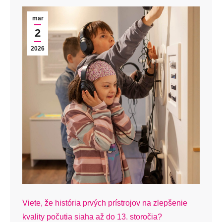
mar
2
2026
Viete, že história prvých prístrojov na zlepšenie
kvality počutia siaha až do 13. storočia?