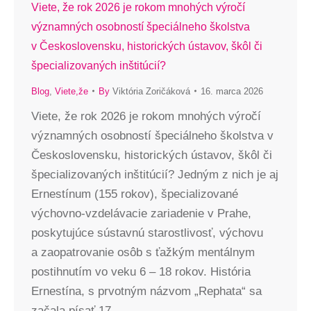
Viete, že rok 2026 je rokom mnohých výročí
významných osobností špeciálneho školstva
v Československu, historických ústavov, škôl či
špecializovaných inštitúcií?
Blog
,
Viete,že
By
Viktória Zoričáková
16. marca 2026
Viete, že rok 2026 je rokom mnohých výročí
významných osobností špeciálneho školstva v
Československu, historických ústavov, škôl či
špecializovaných inštitúcií? Jedným z nich je aj
Ernestínum (155 rokov), špecializované
výchovno-vzdelávacie zariadenie v Prahe,
poskytujúce sústavnú starostlivosť, výchovu
a zaopatrovanie osôb s ťažkým mentálnym
postihnutím vo veku 6 – 18 rokov. História
Ernestína, s prvotným názvom „Rephata“ sa
začala písať 17.…