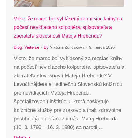
Viete, že marec bol vyhlásený za mesiac knihy na
počesť nevidiaceho kolportéra, spisovateľa a
zberateľa slovesnosti Mateja Hrebendu?
Blog
,
Viete,že
By
Viktória Zoričáková
9. marca 2026
Viete, že marec bol vyhlásený za mesiac knihy
na počesť nevidiaceho kolportéra, spisovateľa a
zberateľa slovesnosti Mateja Hrebendu? V
Levoči nájdete aj jedinečnú Slovenskú knižnicu
pre nevidiacich Mateja Hrebendu,
špecializovanú inštitúciu, ktorá poskytuje
knižničné služby pre zrakovo a inak zdravotne
postihnutých občanov u nás. Matej Hrebenda
(10. 3. 1796 – 16. 3. 1880) sa narodil…
Details