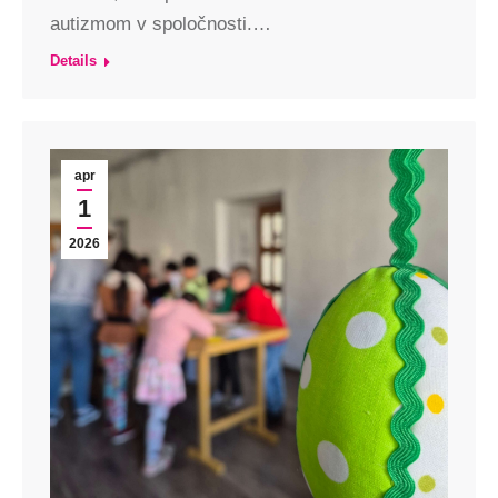
autizmom v spoločnosti.…
Details
apr
1
2026