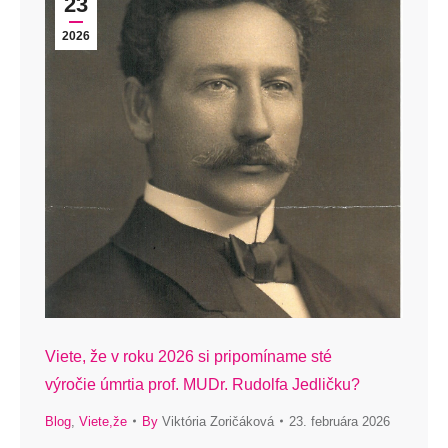
23
2026
Viete, že v roku 2026 si pripomíname sté
výročie úmrtia prof. MUDr. Rudolfa Jedličku?
Blog
,
Viete,že
By
Viktória Zoričáková
23. februára 2026