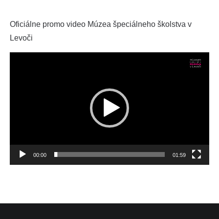
Oficiálne promo video Múzea špeciálneho školstva v
Levoči
Video
prehrávač
00:00
01:59