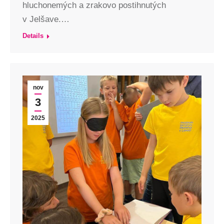
hluchonemých a zrakovo postihnutých
v Jelšave.…
Details
nov
3
2025