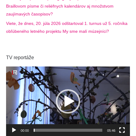
Braillovom písme či reliéfnych kalendárov aj množstvom
zaujímavých časopisov?
Viete, že dnes, 20. júla 2026 odštartoval 1. turnus už 5. ročníka
obľúbeného letného projektu My sme malí múzejníci?
TV reportáže
Video
prehrávač
00:00
05:46