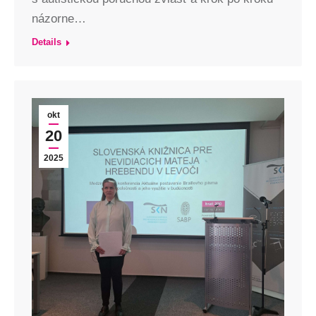
názorne…
Details
okt
20
2025