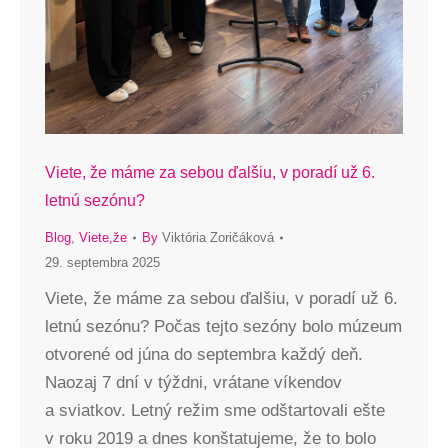
Viete, že máme za sebou ďalšiu, v poradí už 6.
letnú sezónu?
Blog
,
Viete,že
By
Viktória Zoričáková
29. septembra 2025
Viete, že máme za sebou ďalšiu, v poradí už 6.
letnú sezónu? Počas tejto sezóny bolo múzeum
otvorené od júna do septembra každý deň.
Naozaj 7 dní v týždni, vrátane víkendov
a sviatkov. Letný režim sme odštartovali ešte
v roku 2019 a dnes konštatujeme, že to bolo