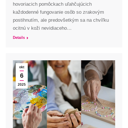
hovoriacich pomôckach uľahčujúcich
každodenné fungovanie osôb so zrakovým
postihnutím, ale predovšetkým sa na chvíľku
ocitnú v koži nevidiaceho…
Details
okt
6
2025