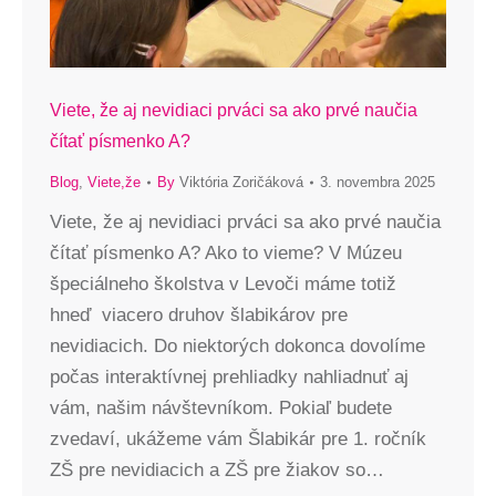
Viete, že aj nevidiaci prváci sa ako prvé naučia
čítať písmenko A?
Blog
,
Viete,že
By
Viktória Zoričáková
3. novembra 2025
Viete, že aj nevidiaci prváci sa ako prvé naučia
čítať písmenko A? Ako to vieme? V Múzeu
špeciálneho školstva v Levoči máme totiž
hneď viacero druhov šlabikárov pre
nevidiacich. Do niektorých dokonca dovolíme
počas interaktívnej prehliadky nahliadnuť aj
vám, našim návštevníkom. Pokiaľ budete
zvedaví, ukážeme vám Šlabikár pre 1. ročník
ZŠ pre nevidiacich a ZŠ pre žiakov so…