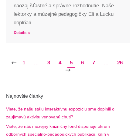
naozaj šťastné a správne rozhodnutie. Naše
lektorky a múzejné pedagogičky Eli a Lucku
dopĺňali…
Details
1
…
3
4
5
6
7
…
26
Najnovšie články
Viete, že našu stálu interaktívnu expozíciu sme doplnili o
zaujímavú aktivitu venovanú chuti?
Viete, že náš múzejný knižničný fond disponuje okrem
odborných špeciálno-pedagogických publikácií, kníh v