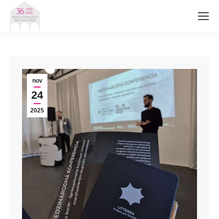
nov
24
2025