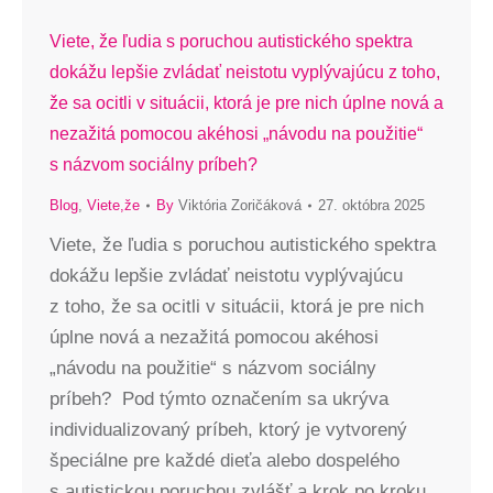
Viete, že ľudia s poruchou autistického spektra
dokážu lepšie zvládať neistotu vyplývajúcu z toho,
že sa ocitli v situácii, ktorá je pre nich úplne nová a
nezažitá pomocou akéhosi „návodu na použitie“
s názvom sociálny príbeh?
Blog
,
Viete,že
By
Viktória Zoričáková
27. októbra 2025
Viete, že ľudia s poruchou autistického spektra
dokážu lepšie zvládať neistotu vyplývajúcu
z toho, že sa ocitli v situácii, ktorá je pre nich
úplne nová a nezažitá pomocou akéhosi
„návodu na použitie“ s názvom sociálny
príbeh? Pod týmto označením sa ukrýva
individualizovaný príbeh, ktorý je vytvorený
špeciálne pre každé dieťa alebo dospelého
s autistickou poruchou zvlášť a krok po kroku