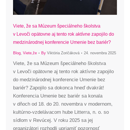
Viete, že sa Múzeum špeciálneho školstva
v Levoči opätovne aj tento rok aktívne zapojilo do
medzinárodnej konferencie Umenie bez bariér?
Blog
,
Viete,že
By
Viktória Zoričáková
24. novembra 2025
Viete, že sa Múzeum špeciálneho školstva
v Levoči opätovne aj tento rok aktívne zapojilo
do medzinárodnej konferencie Umenie bez
bariér? Zapojilo sa dokonca hneď dvakrát!
Konferencia Umenie bez bariér sa konala
v dňoch od 18. do 20. novembra v modernom,
kultúrno-vzdelávacom hube Litterra, n. o. so
sídlom v Revúcej. V roku 2025 sa jej
organizátori rozhodli upriamiť pozornosť