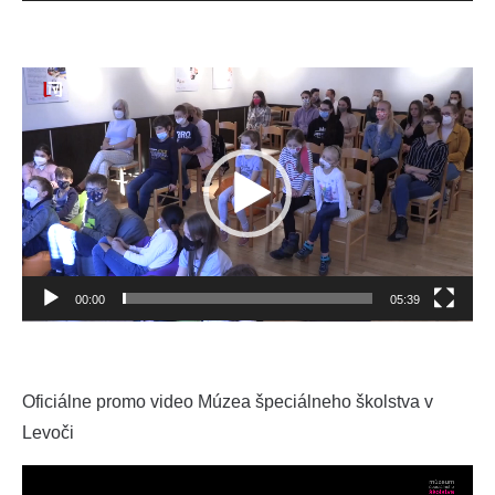
Video
prehrávač
00:00
05:39
Oficiálne promo video Múzea špeciálneho školstva v
Levoči
Video