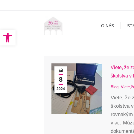
O NÁS
STÁLA EXPOZÍCI
O NÁS
ST
Open toolbar
Viete, že 
júl
školstva v
8
Blog
,
Viete,ž
2024
Viete, že 
školstva 
rovnakým 
viac. Múze
dokumentá