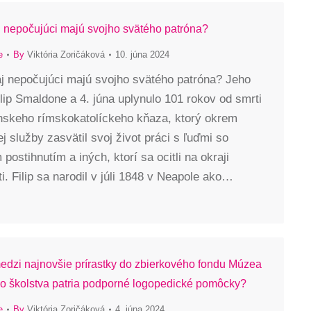
aj nepočujúci majú svojho svätého patróna?
e
By
Viktória Zoričáková
10. júna 2024
aj nepočujúci majú svojho svätého patróna? Jeho
lip Smaldone a 4. júna uplynulo 101 rokov od smrti
anskeho rímskokatolíckeho kňaza, ktorý okrem
j služby zasvätil svoj život práci s ľuďmi so
postihnutím a iných, ktorí sa ocitli na okraji
i. Filip sa narodil v júli 1848 v Neapole ako…
medzi najnovšie prírastky do zbierkového fondu Múzea
o školstva patria podporné logopedické pomôcky?
e
By
Viktória Zoričáková
4. júna 2024