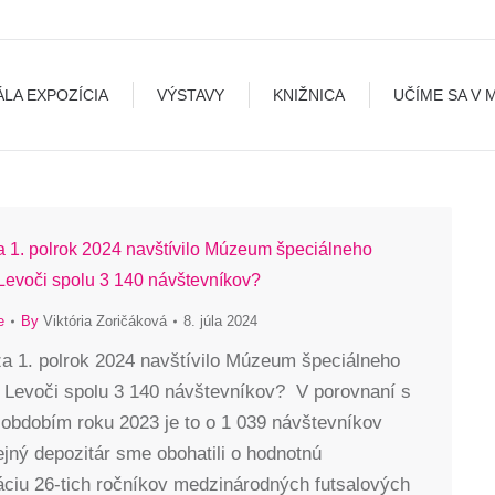
A
VÝSTAVY
KNIŽNICA
UČÍME SA V MÚZEU
B
ÁLA EXPOZÍCIA
VÝSTAVY
KNIŽNICA
UČÍME SA V 
za 1. polrok 2024 navštívilo Múzeum špeciálneho
 Levoči spolu 3 140 návštevníkov?
e
By
Viktória Zoričáková
8. júla 2024
za 1. polrok 2024 navštívilo Múzeum špeciálneho
v Levoči spolu 3 140 návštevníkov? V porovnaní s
obdobím roku 2023 je to o 1 039 návštevníkov
jný depozitár sme obohatili o hodnotnú
ciu 26-tich ročníkov medzinárodných futsalových