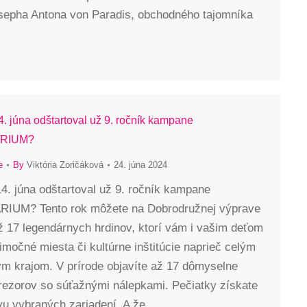
sepha Antona von Paradis, obchodného tajomníka
4. júna odštartoval už 9. ročník kampane
RIUM?
e
By
Viktória Zoričáková
24. júna 2024
14. júna odštartoval už 9. ročník kampane
UM? Tento rok môžete na Dobrodružnej výprave
ž 17 legendárnych hrdinov, ktorí vám i vašim deťom
močné miesta či kultúrne inštitúcie naprieč celým
m krajom. V prírode objavíte až 17 dômyselne
trezorov so súťažnými nálepkami. Pečiatky získate
vu vybraných zariadení. A že…