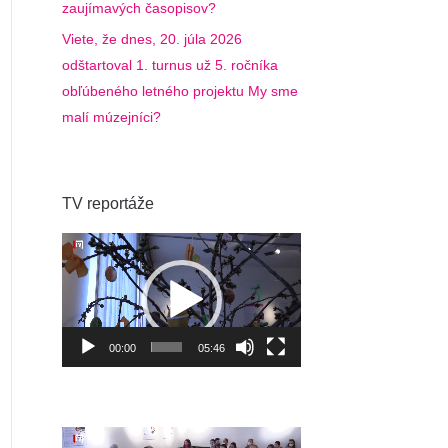
zaujímavých časopisov?
Viete, že dnes, 20. júla 2026
odštartoval 1. turnus už 5. ročníka
obľúbeného letného projektu My sme
malí múzejníci?
TV reportáže
Video
prehrávač
00:00
05:46
Video