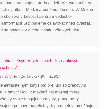
 sezónu a na svoje si prídu aj deti. Víkend v múzeu
ť ich sviatku – Medzinárodnému dňu detí. „V Múzeu
ho školstva v Levoči (Centrum vedecko-
ch informácií SR) budeme oslavovať hneď dvakrát.
nd sa ponesie v duchu sviatku všetkých detí…
nenahraditeľným zmyslom pre ľudí so zrakovým
m je hmat?
e
By
Viktória Zoričáková
20. mája 2024
 nenahraditeľným zmyslom pre ľudí so zrakovým
ím je hmat? Hoci v maximálnej možnej miere
všetky svoje fungujúce zmysly, práve prsty,
ehajúce po povrchu reliéfnych predmetov, umožňujú