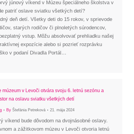
prvý júnový víkend v Múzeu špeciálneho školstva v
e patriť oslave sviatku všetkých detí?
ný deň detí. Všetky deti do 15 rokov, v sprievode
dičov, starých rodičov či plnoletých súrodencov,
bezplatný vstup. Môžu absolvovať prehliadku našej
teraktívnej expozície alebo si pozrieť rozprávku
ško v podaní Divadla Portál…
ne múzeum v Levoči otvára svoju 6. letnú sezónu a
estor na oslavu sviatku všetkých detí
g
By
Štefánia Petreková
21. mája 2024
vý víkend bude dôvodom na dvojnásobné oslavy.
ívnom a zážitkovom múzeu v Levoči otvoria letnú