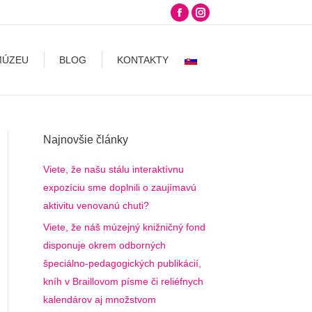
Facebook
Instagram
LOG
KONTAKTY
page
page
opens
opens
MÚZEU
BLOG
KONTAKTY
in
in
new
new
window
window
Najnovšie články
Viete, že našu stálu interaktívnu
expozíciu sme doplnili o zaujímavú
aktivitu venovanú chuti?
Viete, že náš múzejný knižničný fond
disponuje okrem odborných
špeciálno-pedagogických publikácií,
kníh v Braillovom písme či reliéfnych
kalendárov aj množstvom