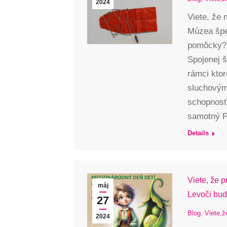
2024
Viete, že 
Múzea špe
pomôcky? 
Spojenej š
rámci kto
sluchovým
schopnosť
samotný P
Details
Viete, že 
máj
Levoči bude
27
Blog
,
Viete,ž
2024