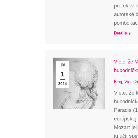
pretekov n
autorské 
pomôckach
Details
Viete, že 
júl
hubodníčk
1
Blog
,
Viete,ž
2024
Viete, že 
hubodníčk
Paradis (1
európskej 
Mozart jej
ju učil sp