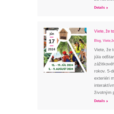
Details
Viete, že 
jún
17
Blog
,
Viete,ž
Viete, že 
2024
júla odšta
zážitkovéh
rokov. 5-d
exteriéri 
interaktív
životným 
Details