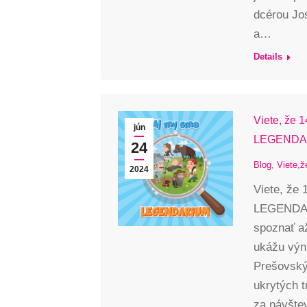
dcérou Jo
a…
Details
Viete, že 1
jún
LEGENDA
24
Blog
,
Viete,ž
2024
Viete, že 
LEGENDARI
spoznať a
ukážu výni
Prešovský
ukrytých 
za návšte