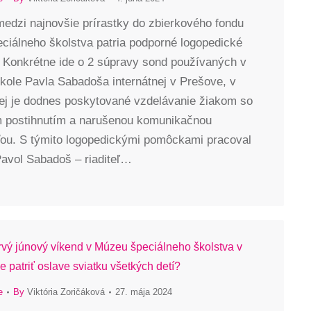
medzi najnovšie prírastky do zbierkového fondu
ciálneho školstva patria podporné logopedické
Konkrétne ide o 2 súpravy sond používaných v
kole Pavla Sabadoša internátnej v Prešove, v
rej je dodnes poskytované vzdelávanie žiakom so
 postihnutím a narušenou komunikačnou
ou. S týmito logopedickými pomôckami pracoval
avol Sabadoš – riaditeľ…
prvý júnový víkend v Múzeu špeciálneho školstva v
 patriť oslave sviatku všetkých detí?
e
By
Viktória Zoričáková
27. mája 2024