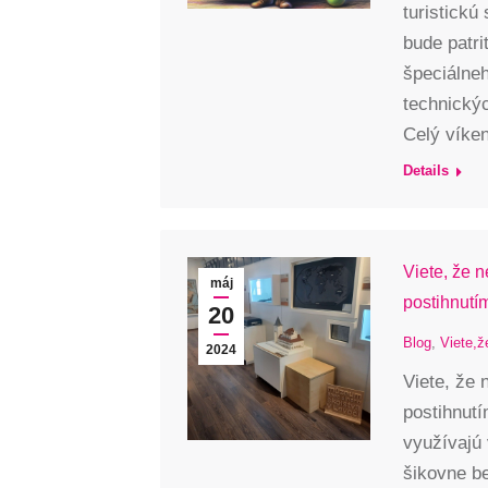
turistickú
bude patri
špeciálne
technický
Celý víke
Details
Viete, že 
máj
postihnutí
20
Blog
,
Viete,ž
2024
Viete, že
postihnut
využívajú 
šikovne b