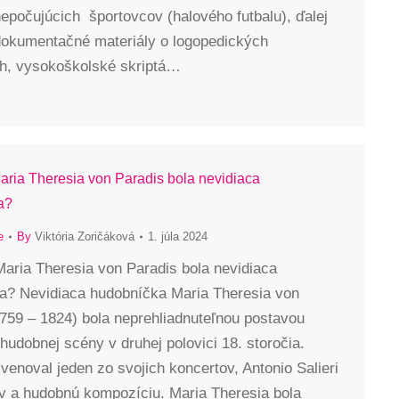
epočujúcich športovcov (halového futbalu), ďalej
dokumentačné materiály o logopedických
, vysokoškolské skriptá…
Maria Theresia von Paradis bola nevidiaca
a?
e
By
Viktória Zoričáková
1. júla 2024
Maria Theresia von Paradis bola nevidiaca
a? Nevidiaca hudobníčka Maria Theresia von
759 – 1824) bola neprehliadnuteľnou postavou
hudobnej scény v druhej polovici 18. storočia.
 venoval jeden zo svojich koncertov, Antonio Salieri
ev a hudobnú kompozíciu. Maria Theresia bola