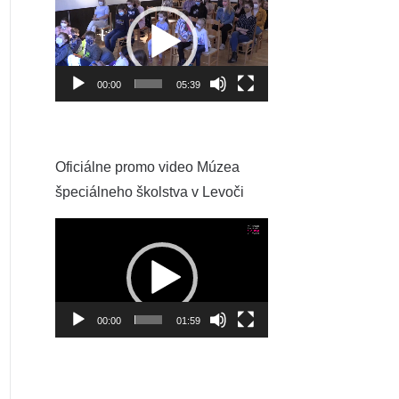
prehrávač
00:00
05:39
Oficiálne promo video Múzea
špeciálneho školstva v Levoči
Video
prehrávač
00:00
01:59