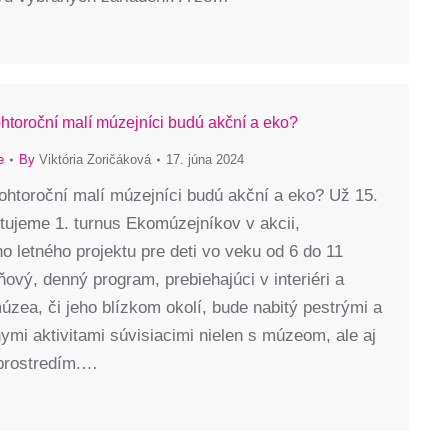
tohtoroční malí múzejníci budú akční a eko?
e
By
Viktória Zoričáková
17. júna 2024
tohtoroční malí múzejníci budú akční a eko? Už 15.
rtujeme 1. turnus Ekomúzejníkov v akcii,
o letného projektu pre deti vo veku od 6 do 11
ňový, denný program, prebiehajúci v interiéri a
múzea, či jeho blízkom okolí, bude nabitý pestrými a
nymi aktivitami súvisiacimi nielen s múzeom, ale aj
prostredím.…