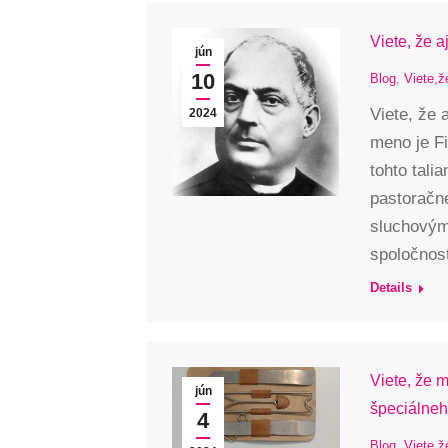
Viete, že 
jún
10
Blog
,
Viete,ž
Viete, že 
2024
meno je Fi
tohto tali
pastoračne
sluchovým 
spoločnost
Details
Viete, že 
jún
špeciálneh
4
Blog
,
Viete,ž