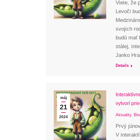
Viete, že 
Levoči bud
Medzinárod
svojich ro
budú mať 
stálej, in
Janko Hra
Details
Interaktív
máj
vytvorí pri
21
Aktuality
,
Blo
2024
Prvý júno
V interakt