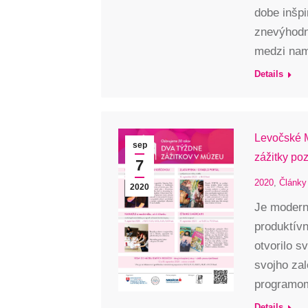
dobe inšp
znevýhodne
medzi nam
Details
Levočské M
sep
zážitky poz
7
2020
,
Články
2020
Je moderné
produktív
otvorilo s
svojho za
programom
Details