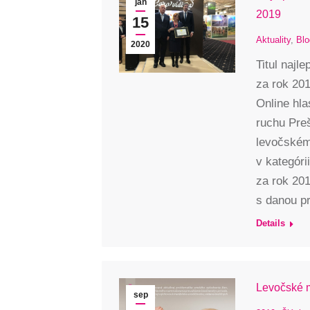
jan
2019
15
Aktuality
,
Blo
2020
Titul najl
za rok 20
Online hla
ruchu Preš
levočském
v kategóri
za rok 20
s danou p
Details
Levočské m
sep