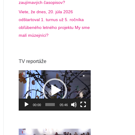
zaujímavých časopisov?
Viete, že dnes, 20. júla 2026
odštartoval 1. turnus už 5. ročníka
obľúbeného letného projektu My sme
malí múzejníci?
TV reportáže
Video
prehrávač
00:00
05:46
Video