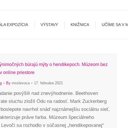
A
VÝSTAVY
KNIŽNICA
UČÍME SA V MÚZEU
B
ÁLA EXPOZÍCIA
VÝSTAVY
KNIŽNICA
UČÍME SA V 
výnimočných búrajú mýty o hendikepoch. Múzeom bez
v online priestore
g
By
msslevoca
17. februára 2021
adanie povýšili nad znevýhodnenie. Beethoven
rate sluchu zložil Ódu na radosť. Mark Zuckerberg
rboslepote navrhol snáď najznámejšiu sociálnu sieť,
rakterizuje práve farba. Múzeum špeciálneho
 Levoči sa rozhodlo v súčasnej „hendikepovanej“