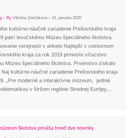
g
By
Viktória Zoričáková
15. januára 2020
epšie kultúrno-náučné zariadenie Prešovského kraja
19 patrí levočskému Múzeu špeciálneho školstva.
sovanie verejnosti v ankete Najlepší v cestovnom
ovského kraja za rok 2019 prinieslo víťazstvo
u Múzeu špeciálneho školstva. Prvenstvo získalo
i Naj kultúrno-náučné zariadenie Prešovského kraja
19. „Pre moderné a interaktívne múzeum, jediné
roblematikou v širšom regióne Strednej Európy,…
úzeum školstva prináša hneď dve novinky