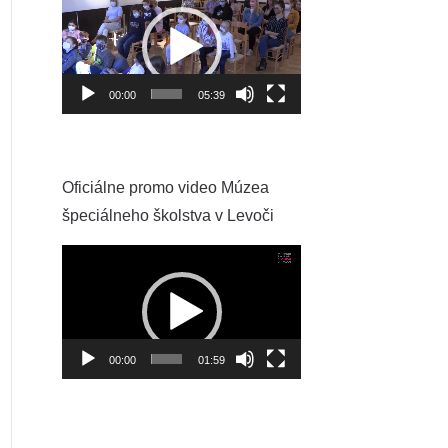
prehrávač
00:00
05:39
Oficiálne promo video Múzea
špeciálneho školstva v Levoči
Video
prehrávač
00:00
01:59