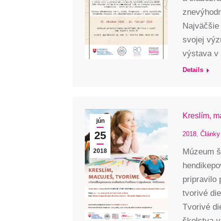
znevýhodne
Najväčšie
svojej vý
výstava v
Details
Kreslím, m
jún
25
2018
,
Články
Múzeum šp
2018
hendikepo
pripravilo
tvorivé di
Tvorivé di
školstva 