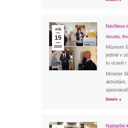
Návšteva m
máj
15
Aktuality
,
Blo
Múzeum šp
2020
jediné v s
to ocenil i
Minister š
aktivitám
spoznávať
Details
Najlepšie 