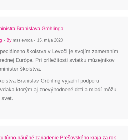
inistra Branislava Gröhlinga
g
By
msslevoca
15. mája 2020
eciálneho školstva v Levoči je svojím zameraním
trednej Európe. Pri príležitosti sviatku múzejníkov
 minister školstva.
kolstva Branislav Gröhling vyjadril podporu
, vďaka ktorým aj znevýhodnené deti a mladí môžu
 svet.
kultúrno-náučné zariadenie Prešovského kraja za rok