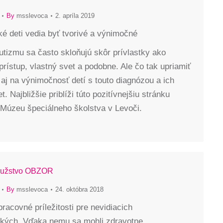
By
msslevoca
2. apríla 2019
cké deti vedia byť tvorivé a výnimočné
tizmu sa často skloňujú skôr prívlastky ako
prístup, vlastný svet a podobne. Ale čo tak upriamiť
aj na výnimočnosť detí s touto diagnózou a ich
t. Najbližšie priblíži túto pozitívnejšiu stránku
 Múzeu špeciálneho školstva v Levoči.
ružstvo OBZOR
By
msslevoca
24. októbra 2018
racovné príležitosti pre nevidiacich
akých. Vďaka nemu sa mohli zdravotne