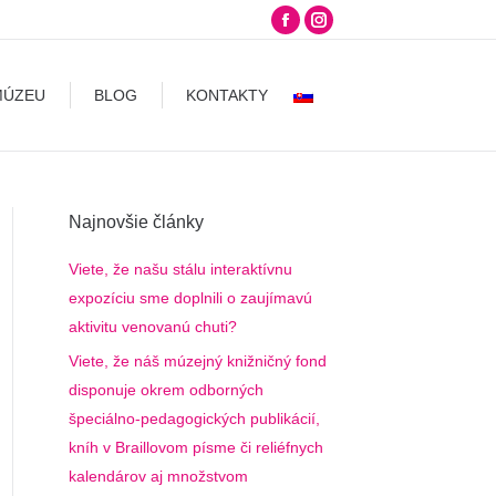
Facebook
Instagram
LOG
KONTAKTY
page
page
opens
opens
MÚZEU
BLOG
KONTAKTY
in
in
new
new
window
window
Najnovšie články
Viete, že našu stálu interaktívnu
expozíciu sme doplnili o zaujímavú
aktivitu venovanú chuti?
Viete, že náš múzejný knižničný fond
disponuje okrem odborných
špeciálno-pedagogických publikácií,
kníh v Braillovom písme či reliéfnych
kalendárov aj množstvom