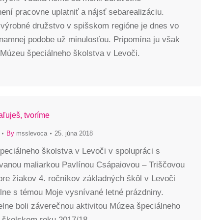
ní pracovne uplatniť a nájsť sebarealizáciu.
 výrobné družstvo v spišskom regióne je dnes vo
znamnej podobe už minulosťou. Pripomína ju však
 Múzeu špeciálneho školstva v Levoči.
aľuješ, tvoríme
By
msslevoca
25. júna 2018
eciálneho školstva v Levoči v spolupráci s
vanou maliarkou Pavlínou Csápaiovou – Triščovou
 pre žiakov 4. ročníkov základných škôl v Levoči
elne s témou Moje vysnívané letné prázdniny.
elne boli záverečnou aktivitou Múzea špeciálneho
v školskom roku 2017/18.