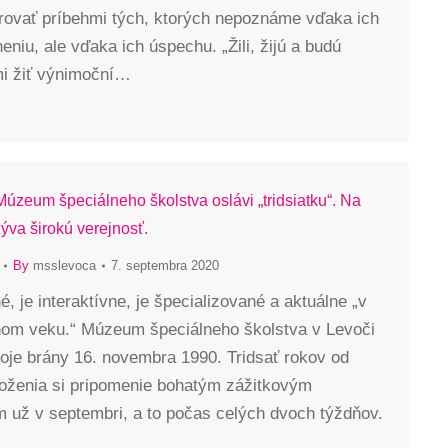
irovať príbehmi tých, ktorých nepoznáme vďaka ich
niu, ale vďaka ich úspechu. „Žili, žijú a budú
i žiť výnimoční…
úzeum špeciálneho školstva oslávi „tridsiatku“. Na
ýva širokú verejnosť.
By
msslevoca
7. septembra 2020
, je interaktívne, je špecializované a aktuálne „v
nom veku.“ Múzeum špeciálneho školstva v Levoči
voje brány 16. novembra 1990. Tridsať rokov od
loženia si pripomenie bohatým zážitkovým
 už v septembri, a to počas celých dvoch týždňov.