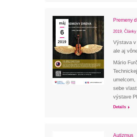
Premeny d
máj
6
2019
,
Články
Výstava v
2019
ale aj vôn
Mário Furč
Technickej
umelcom, 
sebe vlas
výstave 
Details
Autizmus