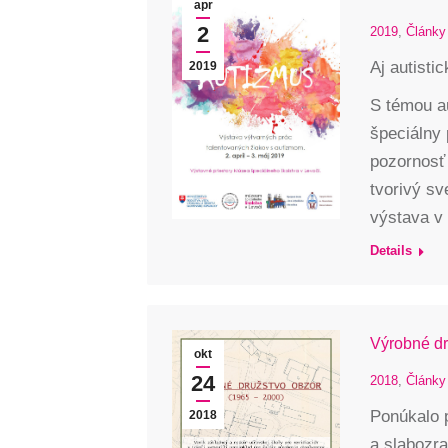
apr
2
2019
,
Články
Aj autisti
2019
S témou au
špeciálny 
pozornosť 
tvorivý sve
výstava v
Details
Výrobné d
okt
24
2018
,
Články
Ponúkalo p
2018
a slabozr