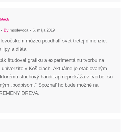
reva
By
msslevoca
6. mája 2019
 levočskom múzeu poodhalí svet tretej dimenzie,
e lipy a dláta
ák študoval grafiku a experimentálnu tvorbu na
 univerzite v Košiciach. Aktuálne je etablovaným
ktorému sluchový handicap neprekáža v tvorbe, so
tným „podpisom.“ Spoznať ho bude možné na
PREMENY DREVA.