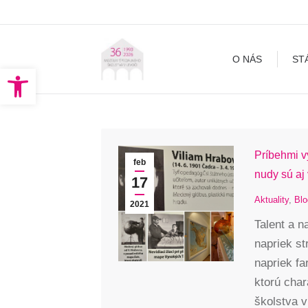
O NÁS
STÁLA EXPOZÍCI
O NÁS
ST
Open toolbar
Príbehmi 
feb
nudy sú aj 
17
Aktuality
,
Blo
2021
Talent a n
napriek st
napriek fa
ktorú cha
školstva v