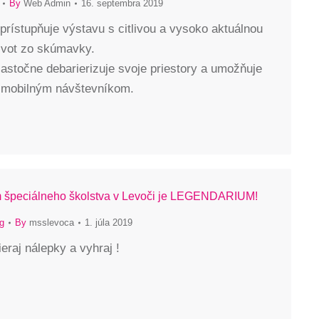
By
Web Admin
16. septembra 2019
rístupňuje výstavu s citlivou a vysoko aktuálnou
ivot zo skúmavky.
astočne debarierizuje svoje priestory a umožňuje
j imobilným návštevníkom.
 špeciálneho školstva v Levoči je LEGENDARIUM!
g
By
msslevoca
1. júla 2019
ieraj nálepky a vyhraj !