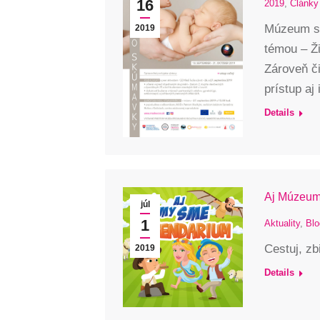
16
2019
,
Články
Múzeum sp
2019
témou – Ž
Zároveň či
prístup a
Details
Aj Múzeum
júl
1
Aktuality
,
Blo
Cestuj, zb
2019
Details